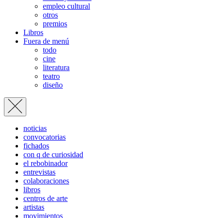
empleo cultural
otros
premios
Libros
Fuera de menú
todo
cine
literatura
teatro
diseño
noticias
convocatorias
fichados
con q de curiosidad
el rebobinador
entrevistas
colaboraciones
libros
centros de arte
artistas
movimientos