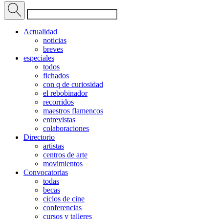
Actualidad
noticias
breves
especiales
todos
fichados
con q de curiosidad
el rebobinador
recorridos
maestros flamencos
entrevistas
colaboraciones
Directorio
artistas
centros de arte
movimientos
Convocatorias
todas
becas
ciclos de cine
conferencias
cursos y talleres