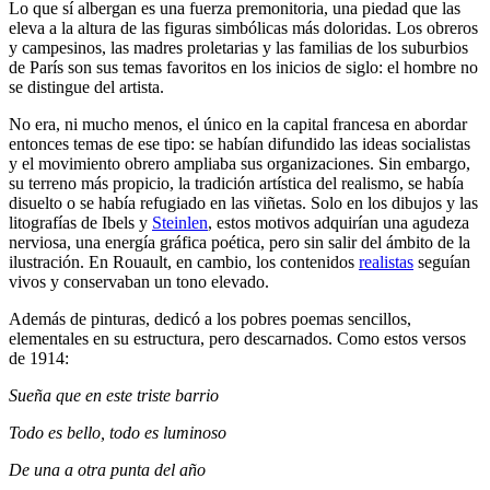
Lo que sí albergan es una fuerza premonitoria, una piedad que las
eleva a la altura de las figuras simbólicas más doloridas. Los obreros
y campesinos, las madres proletarias y las familias de los suburbios
de París son sus temas favoritos en los inicios de siglo: el hombre no
se distingue del artista.
No era, ni mucho menos, el único en la capital francesa en abordar
entonces temas de ese tipo: se habían difundido las ideas socialistas
y el movimiento obrero ampliaba sus organizaciones. Sin embargo,
su terreno más propicio, la tradición artística del realismo, se había
disuelto o se había refugiado en las viñetas. Solo en los dibujos y las
litografías de Ibels y
Steinlen
, estos motivos adquirían una agudeza
nerviosa, una energía gráfica poética, pero sin salir del ámbito de la
ilustración. En Rouault, en cambio, los contenidos
realistas
seguían
vivos y conservaban un tono elevado.
Además de pinturas, dedicó a los pobres poemas sencillos,
elementales en su estructura, pero descarnados. Como estos versos
de 1914:
Sueña que en este triste barrio
Todo es bello, todo es luminoso
De una a otra punta del año