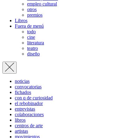
empleo cultural
otros
premios
Libros
Fuera de menú
todo
cine
literatura
teatro
diseño
noticias
convocatorias
fichados
con q de curiosidad
el rebobinador
entrevistas
colaboraciones
libros
centros de arte
artistas
movimientos