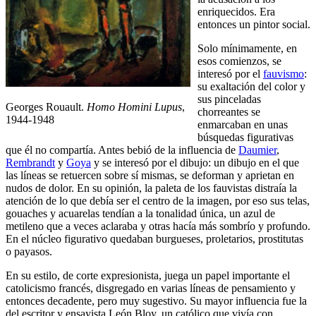
enriquecidos. Era
entonces un pintor social.
Solo mínimamente, en
esos comienzos, se
interesó por el
fauvismo
:
su exaltación del color y
sus pinceladas
Georges Rouault.
Homo Homini Lupus
,
chorreantes se
1944-1948
enmarcaban en unas
búsquedas figurativas
que él no compartía. Antes bebió de la influencia de
Daumier
,
Rembrandt
y
Goya
y se interesó por el dibujo: un dibujo en el que
las líneas se retuercen sobre sí mismas, se deforman y aprietan en
nudos de dolor. En su opinión, la paleta de los fauvistas distraía la
atención de lo que debía ser el centro de la imagen, por eso sus telas,
gouaches y acuarelas tendían a la tonalidad única, un azul de
metileno que a veces aclaraba y otras hacía más sombrío y profundo.
En el núcleo figurativo quedaban burgueses, proletarios, prostitutas
o payasos.
En su estilo, de corte expresionista, juega un papel importante el
catolicismo francés, disgregado en varias líneas de pensamiento y
entonces decadente, pero muy sugestivo. Su mayor influencia fue la
del escritor y ensayista León Bloy, un católico que vivía con