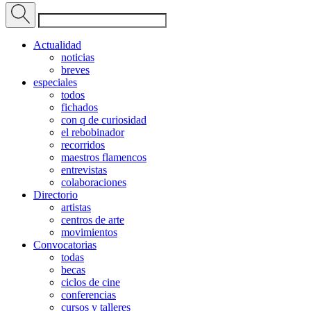
Actualidad
noticias
breves
especiales
todos
fichados
con q de curiosidad
el rebobinador
recorridos
maestros flamencos
entrevistas
colaboraciones
Directorio
artistas
centros de arte
movimientos
Convocatorias
todas
becas
ciclos de cine
conferencias
cursos y talleres