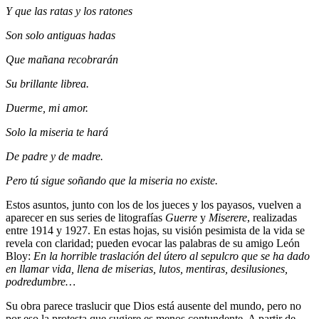
Y que las ratas y los ratones
Son solo antiguas hadas
Que mañana recobrarán
Su brillante librea.
Duerme, mi amor.
Solo la miseria te hará
De padre y de madre.
Pero tú sigue soñando que la miseria no existe.
Estos asuntos, junto con los de los jueces y los payasos, vuelven a
aparecer en sus series de litografías
Guerre
y
Miserere
, realizadas
entre 1914 y 1927. En estas hojas, su visión pesimista de la vida se
revela con claridad; pueden evocar las palabras de su amigo León
Bloy:
En la horrible traslación del útero al sepulcro que se ha dado
en llamar vida, llena de miserias, lutos, mentiras, desilusiones,
podredumbre…
Su obra parece traslucir que Dios está ausente del mundo, pero no
por eso la protesta que sugiere es menos contundente. A partir de