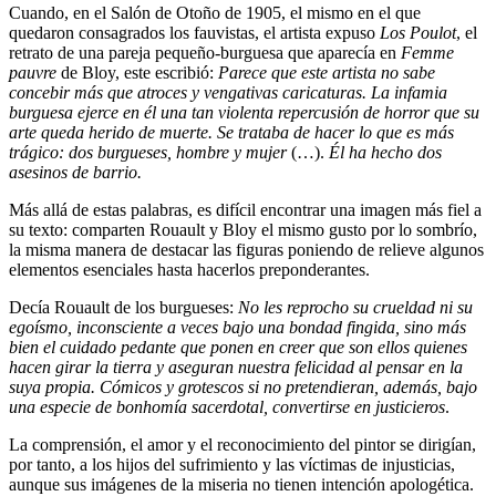
Cuando, en el Salón de Otoño de 1905, el mismo en el que
quedaron consagrados los fauvistas, el artista expuso
Los Poulot
, el
retrato de una pareja pequeño-burguesa que aparecía en
Femme
pauvre
de Bloy, este escribió:
Parece que este artista no sabe
concebir más que atroces y vengativas caricaturas. La infamia
burguesa ejerce en él una tan violenta repercusión de horror que su
arte queda herido de muerte. Se trataba de hacer lo que es más
trágico: dos burgueses, hombre y mujer
(…).
Él ha hecho dos
asesinos de barrio.
Más allá de estas palabras, es difícil encontrar una imagen más fiel a
su texto: comparten Rouault y Bloy el mismo gusto por lo sombrío,
la misma manera de destacar las figuras poniendo de relieve algunos
elementos esenciales hasta hacerlos preponderantes.
Decía Rouault de los burgueses:
No les reprocho su crueldad ni su
egoísmo, inconsciente a veces bajo una bondad fingida, sino más
bien el cuidado pedante que ponen en creer que son ellos quienes
hacen girar la tierra y aseguran nuestra felicidad al pensar en la
suya propia. Cómicos y grotescos si no pretendieran, además, bajo
una especie de bonhomía sacerdotal, convertirse en justicieros
.
La comprensión, el amor y el reconocimiento del pintor se dirigían,
por tanto, a los hijos del sufrimiento y las víctimas de injusticias,
aunque sus imágenes de la miseria no tienen intención apologética.