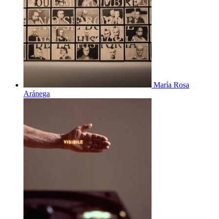
María Rosa
Aránega