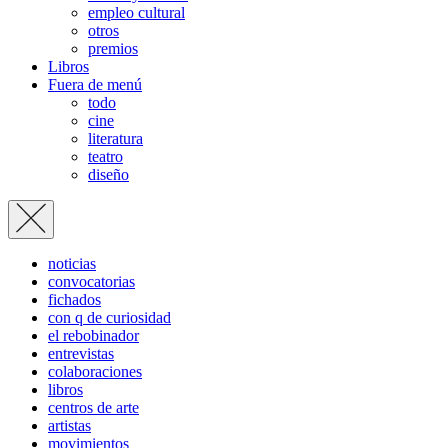
empleo cultural
otros
premios
Libros
Fuera de menú
todo
cine
literatura
teatro
diseño
noticias
convocatorias
fichados
con q de curiosidad
el rebobinador
entrevistas
colaboraciones
libros
centros de arte
artistas
movimientos