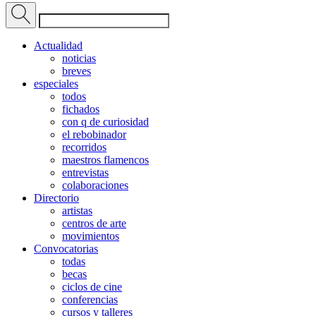
Actualidad
noticias
breves
especiales
todos
fichados
con q de curiosidad
el rebobinador
recorridos
maestros flamencos
entrevistas
colaboraciones
Directorio
artistas
centros de arte
movimientos
Convocatorias
todas
becas
ciclos de cine
conferencias
cursos y talleres