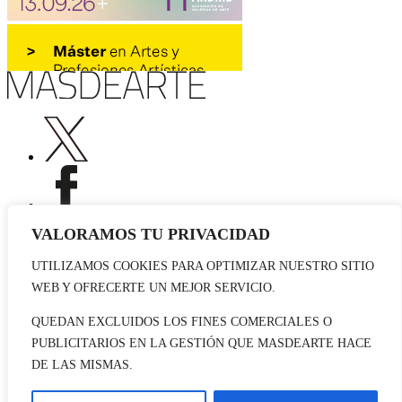
VALORAMOS TU PRIVACIDAD
UTILIZAMOS COOKIES PARA OPTIMIZAR NUESTRO SITIO
Publicidad
WEB Y OFRECERTE UN MEJOR SERVICIO.
Staff
Contacto
QUEDAN EXCLUIDOS LOS FINES COMERCIALES O
PUBLICITARIOS EN LA GESTIÓN QUE MASDEARTE HACE
© 2026 masdearte. Información de exposiciones, museos y artistas
DE LAS MISMAS.
Aviso legal
Política de cookies