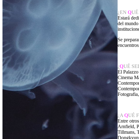
¿EN
Q
UÉ
Estará dedi
del mundo 
institucion
Se prepara
encuentros,
¿
Q
UÉ SE
El Palazzo
Cinema Mas
Contempora
Contempora
Fotografia
¿A
Q
UÉ 
Entre otro
Arnfield, 
Tillmans, 
Dongkyun