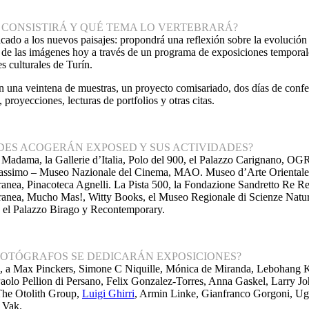
 CONSISTIRÁ Y QUÉ TEMA LO VERTEBRARÁ?
cado a los nuevos paisajes: propondrá una reflexión sobre la evolución 
de las imágenes hoy a través de un programa de exposiciones temporales,
es culturales de Turín.
n una veintena de muestras, un proyecto comisariado, dos días de confer
 proyecciones, lecturas de portfolios y otras citas.
DES ACOGERÁN EXPOSED Y SUS ACTIVIDADES?
 Madama, la Gallerie d’Italia, Polo del 900, el Palazzo Carignano, OG
simo – Museo Nazionale del Cinema, MAO. Museo d’Arte Orientale, Of
nea, Pinacoteca Agnelli. La Pista 500, la Fondazione Sandretto Re
nea, Mucho Mas!, Witty Books, el Museo Regionale di Scienze Natura
, el Palazzo Birago y Recontemporary.
FOTÓGRAFOS SE DEDICARÁN EXPOSICIONES?
s, a Max Pinckers, Simone C Niquille, Mónica de Miranda, Lebohang K
Paolo Pellion di Persano, Felix Gonzalez-Torres, Anna Gaskel, Larry J
The Otolith Group,
Luigi Ghirri
, Armin Linke, Gianfranco Gorgoni, Ug
 Vak.