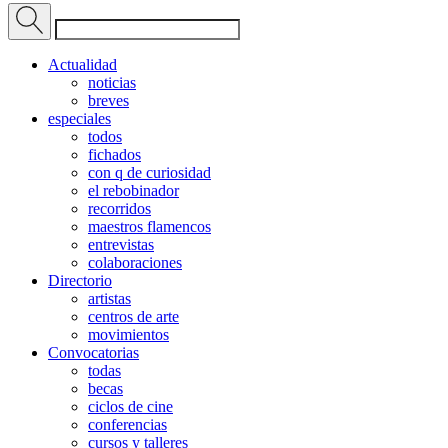
Actualidad
noticias
breves
especiales
todos
fichados
con q de curiosidad
el rebobinador
recorridos
maestros flamencos
entrevistas
colaboraciones
Directorio
artistas
centros de arte
movimientos
Convocatorias
todas
becas
ciclos de cine
conferencias
cursos y talleres