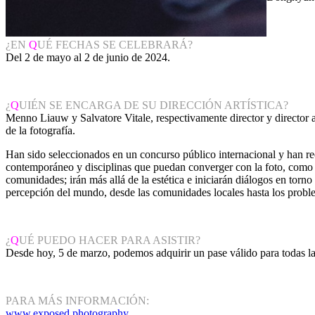
¿EN
Q
UÉ FECHAS SE CELEBRARÁ?
Del 2 de mayo al 2 de junio de 2024.
¿
Q
UIÉN SE ENCARGA DE SU DIRECCIÓN ARTÍSTICA?
Menno Liauw y Salvatore Vitale, respectivamente director y director a
de la fotografía.
Han sido seleccionados en un concurso público internacional y han reca
contemporáneo y disciplinas que puedan converger con la foto, como la 
comunidades; irán más allá de la estética e iniciarán diálogos en torn
percepción del mundo, desde las comunidades locales hasta los probl
¿
Q
UÉ PUEDO HACER PARA ASISTIR?
Desde hoy, 5 de marzo, podemos adquirir un pase válido para todas l
PARA MÁS INFORMACIÓN:
www.exposed.photography