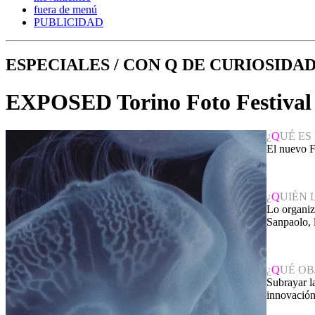
fuera de menú
PUBLICIDAD
ESPECIALES / CON Q DE CURIOSIDA
EXPOSED Torino Foto Festival
¿
Q
UÉ ES 
El nuevo F
¿
Q
UIÉN 
Lo organiz
Sanpaolo, 
¿
Q
UÉ OB
Subrayar la
innovación 