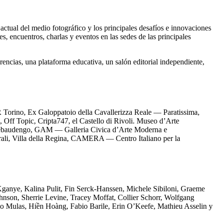
actual del medio fotográfico y los principales desafíos e innovaciones
 encuentros, charlas y eventos en las sedes de las principales
encias, una plataforma educativa, un salón editorial independiente,
R Torino, Ex Galoppatoio della Cavallerizza Reale — Paratissima,
f Topic, Cripta747, el Castello di Rivoli. Museo d’Arte
 Rebaudengo, GAM — Galleria Civica d’Arte Moderna e
li, Villa della Regina, CAMERA — Centro Italiano per la
ganye, Kalina Pulit, Fin Serck-Hanssen, Michele Sibiloni, Graeme
ohnson, Sherrie Levine, Tracey Moffat, Collier Schorr, Wolfgang
o Mulas, Hiền Hoàng, Fabio Barile, Erin O’Keefe, Mathieu Asselin y