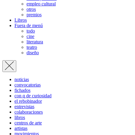
empleo cultural
otros
premios
Libros
Fuera de menú
todo
cine
literatura
teatro
diseño
noticias
convocatorias
fichados
con q de curiosidad
el rebobinador
entrevistas
colaboraciones
libros
centros de arte
artistas
movimientos