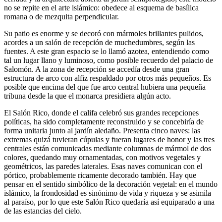
no se repite en el arte islámico: obedece al esquema de basílica
romana o de mezquita perpendicular.
Su patio es enorme y se decoró con mármoles brillantes pulidos,
acordes a un salón de recepción de muchedumbres, según las
fuentes. A este gran espacio se lo llamó azotea, entendiendo como
tal un lugar llano y luminoso, como posible recuerdo del palacio de
Salomón. A la zona de recepción se accedía desde una gran
estructura de arco con alfiz respaldado por otros más pequeños. Es
posible que encima del que fue arco central hubiera una pequeña
tribuna desde la que el monarca presidiera algún acto.
El Salón Rico, donde el califa celebró sus grandes recepciones
políticas, ha sido completamente reconstruido y se concebiría de
forma unitaria junto al jardín aledaño. Presenta cinco naves: las
extremas quizá tuvieran cúpulas y fueran lugares de honor y las tres
centrales están comunicadas mediante columnas de mármol de dos
colores, quedando muy ornamentadas, con motivos vegetales y
geométricos, las paredes laterales. Esas naves comunican con el
pórtico, probablemente ricamente decorado también. Hay que
pensar en el sentido simbólico de la decoración vegetal: en el mundo
islámico, la frondosidad es sinónimo de vida y riqueza y se asimila
al paraíso, por lo que este Salón Rico quedaría así equiparado a una
de las estancias del cielo.