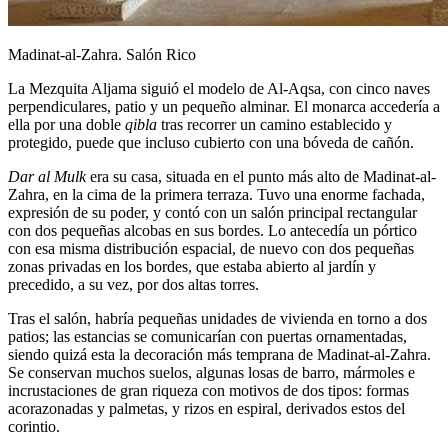
Madinat-al-Zahra. Salón Rico
La Mezquita Aljama siguió el modelo de Al-Aqsa, con cinco naves
perpendiculares, patio y un pequeño alminar. El monarca accedería a
ella por una doble
qibla
tras recorrer un camino establecido y
protegido, puede que incluso cubierto con una bóveda de cañón.
Dar al Mulk
era su casa, situada en el punto más alto de Madinat-al-
Zahra, en la cima de la primera terraza. Tuvo una enorme fachada,
expresión de su poder, y contó con un salón principal rectangular
con dos pequeñas alcobas en sus bordes. Lo antecedía un pórtico
con esa misma distribución espacial, de nuevo con dos pequeñas
zonas privadas en los bordes, que estaba abierto al jardín y
precedido, a su vez, por dos altas torres.
Tras el salón, habría pequeñas unidades de vivienda en torno a dos
patios; las estancias se comunicarían con puertas ornamentadas,
siendo quizá esta la decoración más temprana de Madinat-al-Zahra.
Se conservan muchos suelos, algunas losas de barro, mármoles e
incrustaciones de gran riqueza con motivos de dos tipos: formas
acorazonadas y palmetas, y rizos en espiral, derivados estos del
corintio.