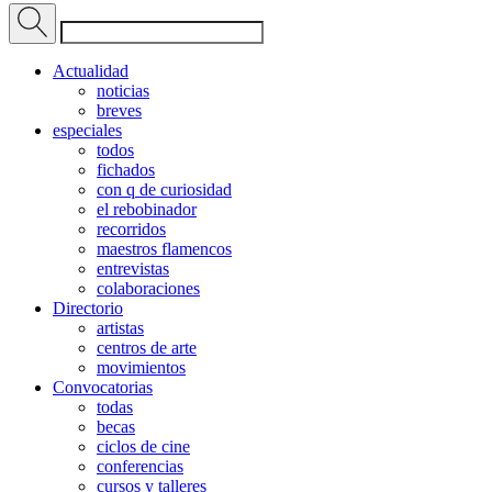
Actualidad
noticias
breves
especiales
todos
fichados
con q de curiosidad
el rebobinador
recorridos
maestros flamencos
entrevistas
colaboraciones
Directorio
artistas
centros de arte
movimientos
Convocatorias
todas
becas
ciclos de cine
conferencias
cursos y talleres