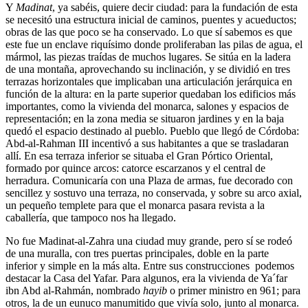
Y
Madinat
, ya sabéis, quiere decir ciudad: para la fundación de esta
se necesitó una estructura inicial de caminos, puentes y acueductos;
obras de las que poco se ha conservado. Lo que sí sabemos es que
este fue un enclave riquísimo donde proliferaban las pilas de agua, el
mármol, las piezas traídas de muchos lugares. Se sitúa en la ladera
de una montaña, aprovechando su inclinación, y se dividió en tres
terrazas horizontales que implicaban una articulación jerárquica en
función de la altura: en la parte superior quedaban los edificios más
importantes, como la vivienda del monarca, salones y espacios de
representación; en la zona media se situaron jardines y en la baja
quedó el espacio destinado al pueblo. Pueblo que llegó de Córdoba:
Abd-al-Rahman III incentivó a sus habitantes a que se trasladaran
allí. En esa terraza inferior se situaba el Gran Pórtico Oriental,
formado por quince arcos: catorce escarzanos y el central de
herradura. Comunicaría con una Plaza de armas, fue decorado con
sencillez y sostuvo una terraza, no conservada, y sobre su arco axial,
un pequeño templete para que el monarca pasara revista a la
caballería, que tampoco nos ha llegado.
No fue Madinat-al-Zahra una ciudad muy grande, pero sí se rodeó
de una muralla, con tres puertas principales, doble en la parte
inferior y simple en la más alta. Entre sus construcciones podemos
destacar la Casa del Yafar. Para algunos, era la vivienda de Ya´far
ibn Abd al-Rahmán, nombrado
hayib
o primer ministro en 961; para
otros, la de un eunuco manumitido que vivía solo, junto al monarca.