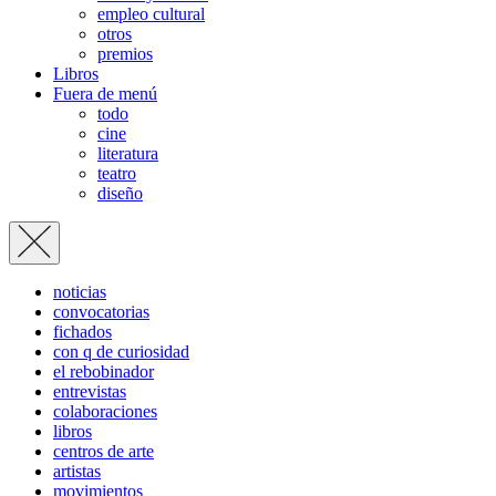
empleo cultural
otros
premios
Libros
Fuera de menú
todo
cine
literatura
teatro
diseño
noticias
convocatorias
fichados
con q de curiosidad
el rebobinador
entrevistas
colaboraciones
libros
centros de arte
artistas
movimientos