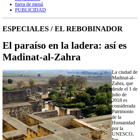
fuera de menú
PUBLICIDAD
ESPECIALES / EL REBOBINADOR
El paraíso en la ladera: así es
Madinat-al-Zahra
La ciudad de
Madinat-al-
Zahra, que
desde el 1 de
julio de
2018 es
considerada
Patrimonio
de la
Humanidad
por la
UNESCO,
fue