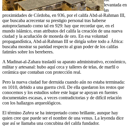
levantada en
las
proximidades de Córdoba, en 936, por el califa Abd-al-Rahman III,
que buscaba acrecentar su prestigio personal tras haberse
autoproclamado como tal en 929: hay que recordar que, en el
mundo islámico, eran atributos del califa la creación de una nueva
ciudad y la acuñación de moneda de oro. En esa voluntad
propagandística, Abd-al-Rahman III se dirigía sobre todo a África:
buscaba mostrar su paridad respecto al gran poder de los califas
fatimíes sobre los bereberes.
A Madinat-al-Zahara trasladó su aparato administrativo, económico,
militar y artesanal: hubo aquí ceca y talleres de telas, de marfil o
cerámica que contaban con protección real.
Pero la nueva ciudad fue derruida cuando aún no estaba terminada:
en 1010, debido a una guerra civil. De ella quedaron los restos que
conocemos y los estudios sobre este lugar se apoyan en fuentes
documentales escasas, a veces contradictorias y de difícil relación
con los hallazgos arqueológicos.
El término
Zahra
se ha interpretado como brillante, aunque hay
quien cree que puede ser el nombre de una venus. La leyenda dice
que así se llamaba una concubina del califa fundador.