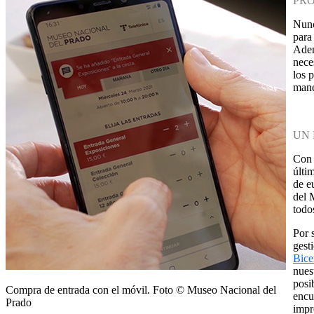
PRO
Nunc
para
Adem
nece
los 
mane
UN 
Con 
últi
de e
del 
todo
Por 
gest
Bice
nues
posi
Compra de entrada con el móvil. Foto © Museo Nacional del
encu
Prado
impr