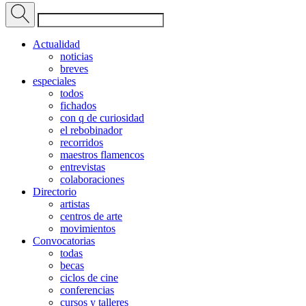
Actualidad
noticias
breves
especiales
todos
fichados
con q de curiosidad
el rebobinador
recorridos
maestros flamencos
entrevistas
colaboraciones
Directorio
artistas
centros de arte
movimientos
Convocatorias
todas
becas
ciclos de cine
conferencias
cursos y talleres