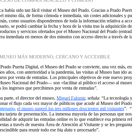
CESO DE COMPRA SENCILLO Y CÓMODO
a había sido tan fácil visitar el Museo del Prado. Gracias a Prado Puert
 el mismo día, de forma cómoda e inmediata, sin costes adicionales y pudi
ás, como usuarios dispondremos de toda la información relativa a acceso
sario, se podrá cambiar la fecha y hora de la visita tras la adquisición d
productos y servicios ofertados por el Museo Nacional del Prado (entra
ra inmediata en menos de dos minutos con acceso directo a través de la
MUSEO MÁS MODERNO, CERCANO Y ACCESIBLE
Prado Puerta Digital, el Museo del Prado se convierte, una vez más, en u
mos años, con anterioridad a la pandemia, las visitas al Museo han ido
uros por venta de entradas. Los principales objetivos de este nuevo pro
Museo Nacional del Prado— son «facilitar al público el acceso al museo,
s los ingresos que percibimos por venta de entradas”.
su parte, el director del museo,
Miguel Falomir
, señala: “La tecnología 
ionar el flujo cada vez mayor de públicos que acude al Museo del Prado
ntenario
,
el museo superó los tres millones doscientos mil visitantes
”. “
tra tarjeta de presentación. La inmensa mayoría de las personas que no
bilidad de adquirir las entradas online es lo que establece esa primera 
estas a través de nuestra Área de Atención al Visitante y se les pregunt
escindible para reunir todo ese
big data
y procesarlo”.