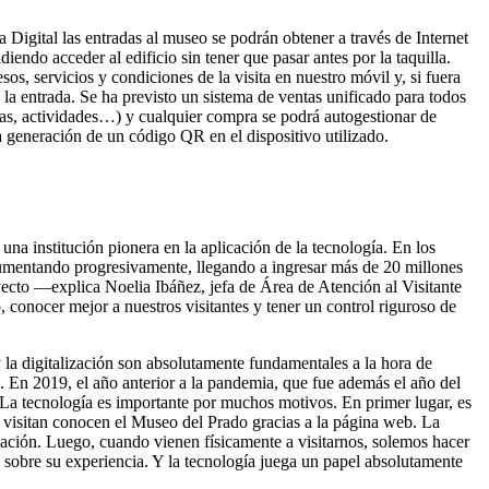
a Digital las entradas al museo se podrán obtener a través de Internet
endo acceder al edificio sin tener que pasar antes por la taquilla.
s, servicios y condiciones de la visita en nuestro móvil y, si fuera
e la entrada. Se ha previsto un sistema de ventas unificado para todos
das, actividades…) y cualquier compra se podrá autogestionar de
 generación de un código QR en el dispositivo utilizado.
na institución pionera en la aplicación de la tecnología. En los
 aumentando progresivamente, llegando a ingresar más de 20 millones
yecto —explica Noelia Ibáñez, jefa de Área de Atención al Visitante
 conocer mejor a nuestros visitantes y tener un control riguroso de
y la digitalización son absolutamente fundamentales a la hora de
. En 2019, el año anterior a la pandemia, que fue además el año del
La tecnología es importante por muchos motivos. En primer lugar, es
s visitan conocen el Museo del Prado gracias a la página web. La
relación. Luego, cuando vienen físicamente a visitarnos, solemos hacer
a sobre su experiencia. Y la tecnología juega un papel absolutamente