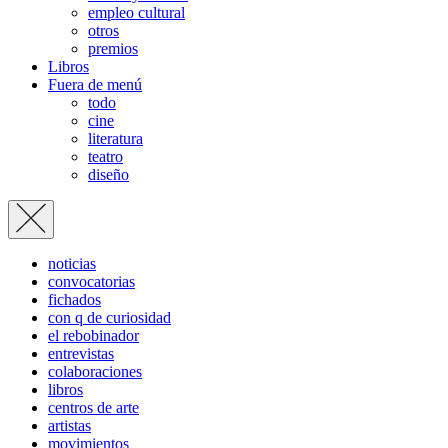
empleo cultural
otros
premios
Libros
Fuera de menú
todo
cine
literatura
teatro
diseño
noticias
convocatorias
fichados
con q de curiosidad
el rebobinador
entrevistas
colaboraciones
libros
centros de arte
artistas
movimientos