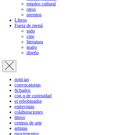
empleo cultural
otros
premios
Libros
Fuera de menú
todo
cine
literatura
teatro
diseño
noticias
convocatorias
fichados
con q de curiosidad
el rebobinador
entrevistas
colaboraciones
libros
centros de arte
artistas
movimientos