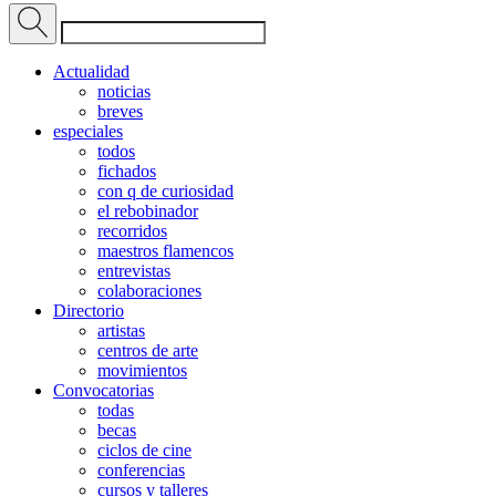
Actualidad
noticias
breves
especiales
todos
fichados
con q de curiosidad
el rebobinador
recorridos
maestros flamencos
entrevistas
colaboraciones
Directorio
artistas
centros de arte
movimientos
Convocatorias
todas
becas
ciclos de cine
conferencias
cursos y talleres