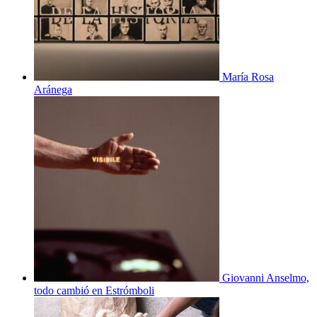
María Rosa
Aránega
Giovanni Anselmo,
todo cambió en Estrómboli