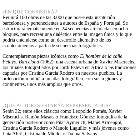
¿EN
Q
UÉ CONSISTIRÁ?
Reunirá 160 obras de las 3.000 que posee esta institución
barcelonesa y pertenecientes a autores de España y Portugal. Se
estructurará temáticamente en 24 secuencias articuladas en ocho
bloques, para recrear una dialéctica entre la imagen única y lo que
podría entenderse como un desarrollo alternativo de los
acontecimientos a partir de secuencias fotográficas.
Contemplaremos piezas icónicas como
El hombre de la calle
Pelayo, Barcelona
(1962), una escena urbana de Xavier Miserachs,
los rituales fotografiados por Jordi Esteva en África o las tradiciones
captadas por Cristina García Rodero en nuestros pueblos. La
ordenación remitirá a un atlas fotográfico, con sus regiones y
continentes, unos más amplios que otros.
¿
Q
UÉ AUTORES ESTARÁN REPRESENTADOS?
Serán 32; entre ellos clásicos como Leopoldo Pomés, Xavier
Miserachs, Ramón Masats o Francisco Gómez; fotógrafos de la
generación posterior como Pilar Aymerich, Manel Armengol,
Cristina García Rodero o Manolo Laguillo; y más jóvenes como
Laia Abril, Cristina de Middel o Txema Salvans.