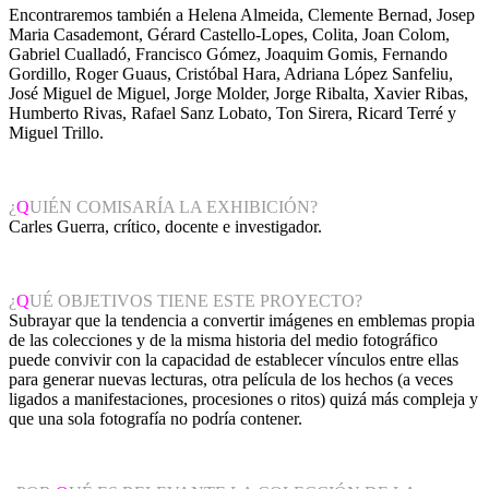
Encontraremos también a Helena Almeida, Clemente Bernad, Josep
Maria Casademont, Gérard Castello-Lopes, Colita, Joan Colom,
Gabriel Cualladó, Francisco Gómez, Joaquim Gomis, Fernando
Gordillo, Roger Guaus, Cristóbal Hara, Adriana López Sanfeliu,
José Miguel de Miguel, Jorge Molder, Jorge Ribalta, Xavier Ribas,
Humberto Rivas, Rafael Sanz Lobato, Ton Sirera, Ricard Terré y
Miguel Trillo.
¿
Q
UIÉN COMISARÍA LA EXHIBICIÓN?
Carles Guerra, crítico, docente e investigador.
¿
Q
UÉ OBJETIVOS TIENE ESTE PROYECTO?
Subrayar que la tendencia a convertir imágenes en emblemas propia
de las colecciones y de la misma historia del medio fotográfico
puede convivir con la capacidad de establecer vínculos entre ellas
para generar nuevas lecturas, otra película de los hechos (a veces
ligados a manifestaciones, procesiones o ritos) quizá más compleja y
que una sola fotografía no podría contener.