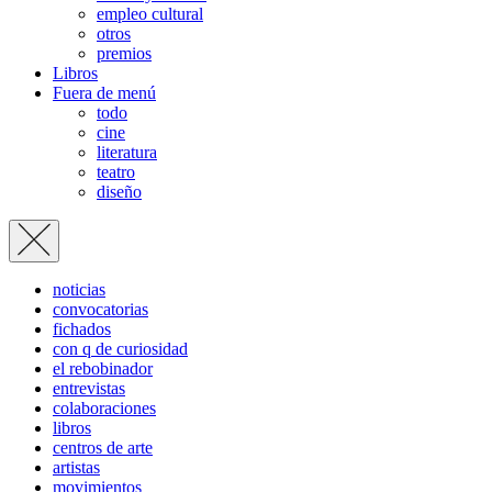
empleo cultural
otros
premios
Libros
Fuera de menú
todo
cine
literatura
teatro
diseño
noticias
convocatorias
fichados
con q de curiosidad
el rebobinador
entrevistas
colaboraciones
libros
centros de arte
artistas
movimientos