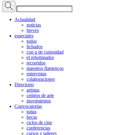
Actualidad
noticias
breves
especiales
todos
fichados
con q de curiosidad
el rebobinador
recorridos
maestros flamencos
entrevistas
colaboraciones
Directorio
artistas
centros de arte
movimientos
Convocatorias
todas
becas
ciclos de cine
conferencias
cursos y talleres