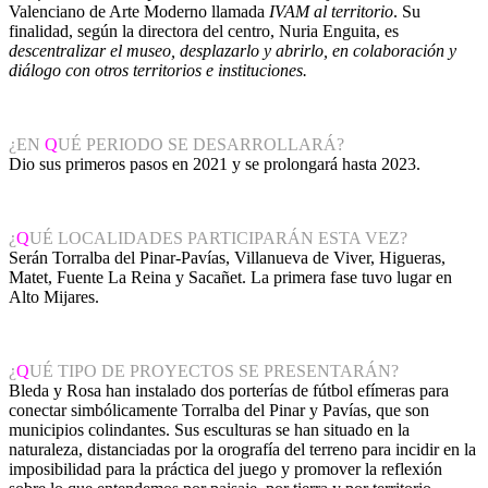
Valenciano de Arte Moderno llamada
IVAM al territorio
. Su
finalidad, según la directora del centro, Nuria Enguita, es
descentralizar el museo, desplazarlo y abrirlo, en colaboración y
diálogo con otros territorios e instituciones.
¿EN
Q
UÉ PERIODO SE DESARROLLARÁ?
Dio sus primeros pasos en 2021 y se prolongará hasta 2023.
¿
Q
UÉ LOCALIDADES PARTICIPARÁN ESTA VEZ?
Serán Torralba del Pinar-Pavías, Villanueva de Viver, Higueras,
Matet, Fuente La Reina y Sacañet. La primera fase tuvo lugar en
Alto Mijares.
¿
Q
UÉ TIPO DE PROYECTOS SE PRESENTARÁN?
Bleda y Rosa han instalado dos porterías de fútbol efímeras para
conectar simbólicamente Torralba del Pinar y Pavías, que son
municipios colindantes. Sus esculturas se han situado en la
naturaleza, distanciadas por la orografía del terreno para incidir en la
imposibilidad para la práctica del juego y promover la reflexión