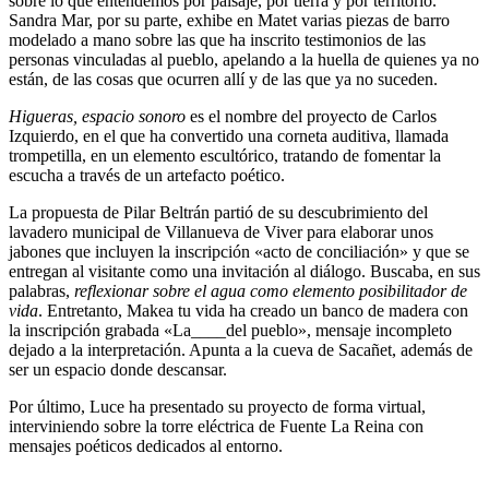
sobre lo que entendemos por paisaje, por tierra y por territorio.
Sandra Mar, por su parte, exhibe en Matet varias piezas de barro
modelado a mano sobre las que ha inscrito testimonios de las
personas vinculadas al pueblo, apelando a la huella de quienes ya no
están, de las cosas que ocurren allí y de las que ya no suceden.
Higueras, espacio sonoro
es el nombre del proyecto de Carlos
Izquierdo, en el que ha convertido una corneta auditiva, llamada
trompetilla, en un elemento escultórico, tratando de fomentar la
escucha a través de un artefacto poético.
La propuesta de Pilar Beltrán partió de su descubrimiento del
lavadero municipal de Villanueva de Viver para elaborar unos
jabones que incluyen la inscripción «acto de conciliación» y que se
entregan al visitante como una invitación al diálogo. Buscaba, en sus
palabras,
reflexionar sobre el agua como elemento posibilitador de
vida
. Entretanto, Makea tu vida ha creado un banco de madera con
la inscripción grabada «La____del pueblo», mensaje incompleto
dejado a la interpretación. Apunta a la cueva de Sacañet, además de
ser un espacio donde descansar.
Por último, Luce ha presentado su proyecto de forma virtual,
interviniendo sobre la torre eléctrica de Fuente La Reina con
mensajes poéticos dedicados al entorno.