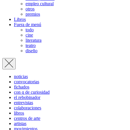
empleo cultural
otros
premios
Libros
Fuera de menú
todo
cine
literatura
teatro
diseño
noticias
convocatorias
fichados
con q de curiosidad
el rebobinador
entrevistas
colaboraciones
libros
centros de arte
artistas
movimientos