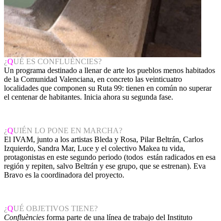
¿
Q
UÉ ES CONFLUÈNCIES?
Un programa destinado a llenar de arte los pueblos menos habitados
de la Comunidad Valenciana, en concreto las veinticuatro
localidades que componen su Ruta 99: tienen en común no superar
el centenar de habitantes. Inicia ahora su segunda fase.
¿
Q
UIÉN LO PONE EN MARCHA?
El IVAM, junto a los artistas Bleda y Rosa, Pilar Beltrán, Carlos
Izquierdo, Sandra Mar, Luce y el colectivo Makea tu vida,
protagonistas en este segundo periodo (todos están radicados en esa
región y repiten, salvo Beltrán y ese grupo, que se estrenan). Eva
Bravo es la coordinadora del proyecto.
¿
Q
UÉ OBJETIVOS TIENE?
Confluències
forma parte de una línea de trabajo del Instituto