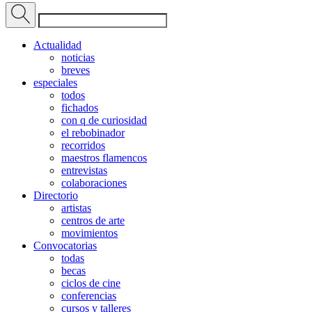
Actualidad
noticias
breves
especiales
todos
fichados
con q de curiosidad
el rebobinador
recorridos
maestros flamencos
entrevistas
colaboraciones
Directorio
artistas
centros de arte
movimientos
Convocatorias
todas
becas
ciclos de cine
conferencias
cursos y talleres