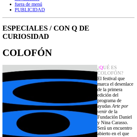
fuera de menú
PUBLICIDAD
ESPECIALES / CON Q DE
CURIOSIDAD
COLOFÓN
¿
Q
UÉ ES
COLOFÓN?
El festival que
marca el desenlace
de la primera
edición del
programa de
ayudas
Arte por
venir
de la
Fundación Daniel
y Nina Carasso.
Será un encuentro
abierto en el que