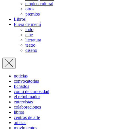
empleo cultural
otros
premios
Libros
Fuera de menú
todo
cine
literatura
teatro
diseño
noticias
convocatorias
fichados
con q de curiosidad
el rebobinador
entrevistas
colaboraciones
libros
centros de arte
artistas
movimientos