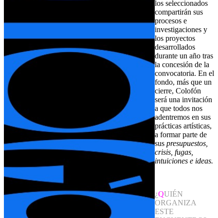
los seleccionados
compartirán sus
procesos e
investigaciones y
los proyectos
desarrollados
durante un año tras
la concesión de la
convocatoria. En el
fondo, más que un
cierre, Colofón
será una invitación
a que todos nos
adentremos en sus
prácticas artísticas,
a formar parte de
sus
presupuestos,
crisis, fugas,
intuiciones e ideas.
¿
Q
UIÉN
ORGANIZA
ESTE