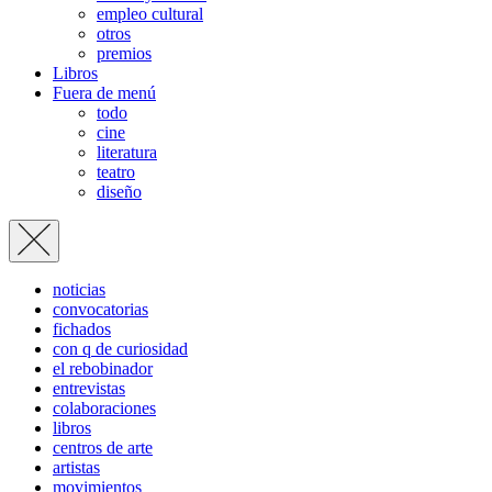
empleo cultural
otros
premios
Libros
Fuera de menú
todo
cine
literatura
teatro
diseño
noticias
convocatorias
fichados
con q de curiosidad
el rebobinador
entrevistas
colaboraciones
libros
centros de arte
artistas
movimientos