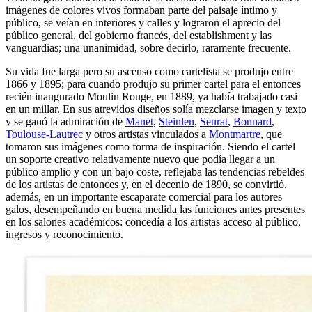
imágenes de colores vivos formaban parte del paisaje íntimo y
público, se veían en interiores y calles y lograron el aprecio del
público general, del gobierno francés, del establishment y las
vanguardias; una unanimidad, sobre decirlo, raramente frecuente.
Su vida fue larga pero su ascenso como cartelista se produjo entre
1866 y 1895; para cuando produjo su primer cartel para el entonces
recién inaugurado Moulin Rouge, en 1889, ya había trabajado casi
en un millar. En sus atrevidos diseños solía mezclarse imagen y texto
y se ganó la admiración de
Manet
,
Steinlen
,
Seurat
,
Bonnard
,
Toulouse-Lautrec
y otros artistas vinculados a
Montmartre
, que
tomaron sus imágenes como forma de inspiración. Siendo el cartel
un soporte creativo relativamente nuevo que podía llegar a un
público amplio y con un bajo coste, reflejaba las tendencias rebeldes
de los artistas de entonces y, en el decenio de 1890, se convirtió,
además, en un importante escaparate comercial para los autores
galos, desempeñando en buena medida las funciones antes presentes
en los salones académicos: concedía a los artistas acceso al público,
ingresos y reconocimiento.