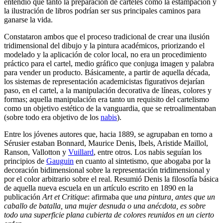
entendió que tanto la preparación de carteles como la estampación y
la ilustración de libros podrían ser sus principales caminos para
ganarse la vida.
Constataron ambos que el proceso tradicional de crear una ilusión
tridimensional del dibujo y la pintura académicos, priorizando el
modelado y la aplicación de color local, no era un procedimiento
práctico para el cartel, medio gráfico que conjuga imagen y palabra
para vender un producto. Básicamente, a partir de aquella década,
los sistemas de representación academicistas figurativos dejarían
paso, en el cartel, a la manipulación decorativa de líneas, colores y
formas; aquella manipulación era tanto un requisito del cartelismo
como un objetivo estético de la vanguardia, que se retroalimentaban
(sobre todo era objetivo de los
nabis
).
Entre los jóvenes autores que, hacia 1889, se agrupaban en torno a
Sérusier estaban Bonnard, Maurice Denis, Ibels, Aristide Maillol,
Ranson, Vallotton y
Vuillard
, entre otros. Los nabis seguían los
principios de
Gauguin
en cuanto al sintetismo, que abogaba por la
decoración bidimensional sobre la representación tridimensional y
por el color arbitrario sobre el real. Resumió Denis la filosofía básica
de aquella nueva escuela en un artículo escrito en 1890 en la
publicación
Art et Critique
: afirmaba que
una pintura, antes que un
caballo de batalla, una mujer desnuda o una anécdota, es sobre
todo una superficie plana cubierta de colores reunidos en un cierto