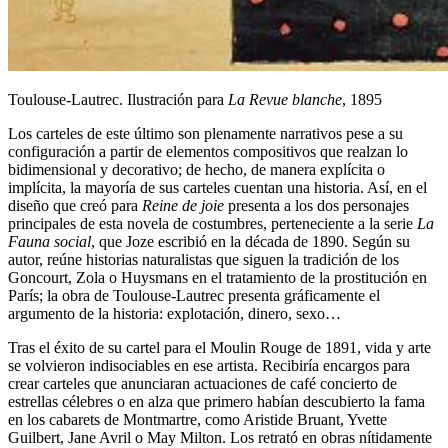
Toulouse-Lautrec. Ilustración para
La Revue blanche
, 1895
Los carteles de este último son plenamente narrativos pese a su
configuración a partir de elementos compositivos que realzan lo
bidimensional y decorativo; de hecho, de manera explícita o
implícita, la mayoría de sus carteles cuentan una historia. Así, en el
diseño que creó para
Reine de joie
presenta a los dos personajes
principales de esta novela de costumbres, perteneciente a la serie
La
Fauna social
, que Joze escribió en la década de 1890. Según su
autor, reúne historias naturalistas que siguen la tradición de los
Goncourt, Zola o Huysmans en el tratamiento de la prostitución en
París; la obra de Toulouse-Lautrec presenta gráficamente el
argumento de la historia: explotación, dinero, sexo…
Tras el éxito de su cartel para el Moulin Rouge de 1891, vida y arte
se volvieron indisociables en ese artista. Recibiría encargos para
crear carteles que anunciaran actuaciones de café concierto de
estrellas célebres o en alza que primero habían descubierto la fama
en los cabarets de Montmartre, como Aristide Bruant, Yvette
Guilbert, Jane Avril o May Milton. Los retrató en obras nítidamente