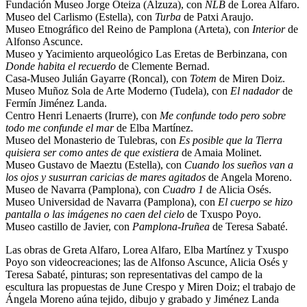
Fundación Museo Jorge Oteiza (Alzuza), con
NLB
de Lorea Alfaro.
Museo del Carlismo (Estella), con
Turba
de Patxi Araujo.
Museo Etnográfico del Reino de Pamplona (Arteta), con
Interior
de
Alfonso Ascunce.
Museo y Yacimiento arqueológico Las Eretas de Berbinzana, con
Donde habita el recuerdo
de Clemente Bernad.
Casa-Museo Julián Gayarre (Roncal), con
Totem
de Miren Doiz.
Museo Muñoz Sola de Arte Moderno (Tudela), con
El nadador
de
Fermín Jiménez Landa.
Centro Henri Lenaerts (Irurre), con
Me confunde todo pero sobre
todo me confunde el mar
de Elba Martínez.
Museo del Monasterio de Tulebras, con
Es posible que la Tierra
quisiera ser como antes de que existiera
de Amaia Molinet.
Museo Gustavo de Maeztu (Estella), con
Cuando los sueños van a
los ojos y susurran caricias de mares agitados
de Angela Moreno.
Museo de Navarra (Pamplona), con
Cuadro 1
de Alicia Osés.
Museo Universidad de Navarra (Pamplona), con
El cuerpo se hizo
pantalla o las imágenes no caen del cielo
de Txuspo Poyo.
Museo castillo de Javier, con
Pamplona-Iruñea
de Teresa Sabaté.
Las obras de Greta Alfaro, Lorea Alfaro, Elba Martínez y Txuspo
Poyo son videocreaciones; las de Alfonso Ascunce, Alicia Osés y
Teresa Sabaté, pinturas; son representativas del campo de la
escultura las propuestas de June Crespo y Miren Doiz; el trabajo de
Ángela Moreno aúna tejido, dibujo y grabado y Jiménez Landa