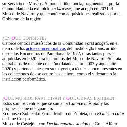
su Servicio de Museos. Supone la itinerancia, fragmentada, por la
Comunidad de la exhibición «14 más», que acogió en 2021 el
Museo de Navarra y que contó con adquisiciones realizadas por el
Gobierno de la región.
¿EN
Q
UÉ CONSISTE?
Catorce centros museísticos de la Comunidad Foral acogen, en el
marco de los
actos conmemorativos
del medio siglo transcurrido
desde los Encuentros de Pamplona de 1972, otras tantas piezas
adquiridas en 2020 para los fondos del Museo de Navarra. Se trata
de trabajos de reciente creación (datados entre 2003 y aquel año
2020) y pertenecientes, en su mayoría, a técnicas poco presentes en
las colecciones de ese centro hasta ahora, como el videoarte o la
instalación performática.
¿
Q
UÉ MUSEOS PARTICIPAN Y
Q
UÉ OBRAS EXHIBEN?
Estos son los centros que se suman a
Catorce más allá
y las
propuestas que nos guardan:
Ecomuseo Zubietako Errota-Molino de Zubieta, con
El mismo calor
de June Crespo.
Museo de Castejón, con
Decimocuarta estación
de Greta Alfaro.