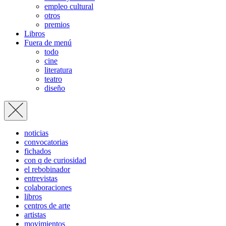
empleo cultural
otros
premios
Libros
Fuera de menú
todo
cine
literatura
teatro
diseño
noticias
convocatorias
fichados
con q de curiosidad
el rebobinador
entrevistas
colaboraciones
libros
centros de arte
artistas
movimientos