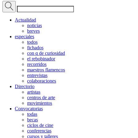
Actualidad
noticias
breves
especiales
todos
fichados
con q de curiosidad
el rebobinador
recorridos
maestros flamencos
entrevistas
colaboraciones
Directorio
artistas
centros de arte
movimientos
Convocatorias
todas
becas
ciclos de cine
conferencias
cursos y talleres