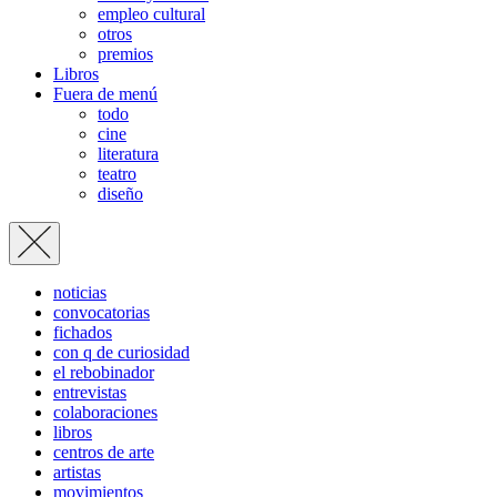
empleo cultural
otros
premios
Libros
Fuera de menú
todo
cine
literatura
teatro
diseño
noticias
convocatorias
fichados
con q de curiosidad
el rebobinador
entrevistas
colaboraciones
libros
centros de arte
artistas
movimientos