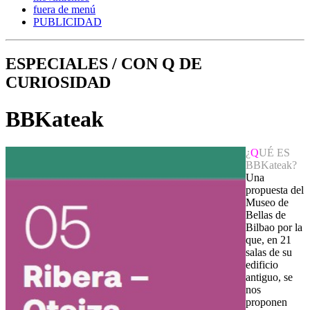
fuera de menú
PUBLICIDAD
ESPECIALES / CON Q DE
CURIOSIDAD
BBKateak
¿
Q
UÉ ES
BBKateak?
Una
propuesta del
Museo de
Bellas de
Bilbao por la
que, en 21
salas de su
edificio
antiguo, se
nos
proponen