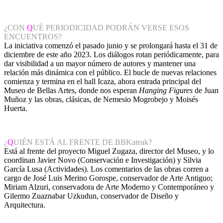
¿CON
Q
UÉ PERIODICIDAD PODRÁN VERSE ESOS
ENCUENTROS?
La iniciativa comenzó el pasado junio y se prolongará hasta el 31 de
diciembre de este año 2023. Los diálogos rotan periódicamente, para
dar visibilidad a un mayor número de autores y mantener una
relación más dinámica con el público. El bucle de nuevas relaciones
comienza y termina en el hall Icaza, ahora entrada principal del
Museo de Bellas Artes, donde nos esperan
Hanging Figures
de Juan
Muñoz y las obras, clásicas, de Nemesio Mogrobejo y Moisés
Huerta.
¿
Q
UIÉN ESTÁ AL FRENTE DE BBKateak?
Está al frente del proyecto Miguel Zugaza, director del Museo, y lo
coordinan Javier Novo (Conservación e Investigación) y Silvia
García Lusa (Actividades). Los comentarios de las obras corren a
cargo de José Luis Merino Gorospe, conservador de Arte Antiguo;
Miriam Alzuri, conservadora de Arte Moderno y Contemporáneo y
Gilermo Zuaznabar Uzkudun, conservador de Diseño y
Arquitectura.