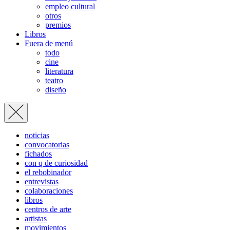
empleo cultural
otros
premios
Libros
Fuera de menú
todo
cine
literatura
teatro
diseño
noticias
convocatorias
fichados
con q de curiosidad
el rebobinador
entrevistas
colaboraciones
libros
centros de arte
artistas
movimientos