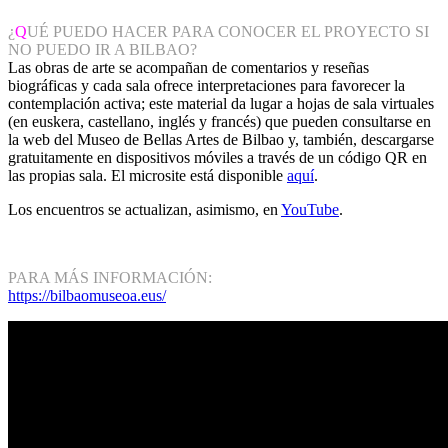
¿
Q
UÉ PUEDO HACER PARA CONOCER EL PROYECTO SI
NO PUEDO IR A BILBAO?
Las obras de arte se acompañan de comentarios y reseñas
biográficas y cada sala ofrece interpretaciones para favorecer la
contemplación activa; este material da lugar a hojas de sala virtuales
(en euskera, castellano, inglés y francés) que pueden consultarse en
la web del Museo de Bellas Artes de Bilbao y, también, descargarse
gratuitamente en dispositivos móviles a través de un código QR en
las propias sala. El microsite está disponible
aquí
.
Los encuentros se actualizan, asimismo, en
YouTube
.
PARA MÁS INFORMACIÓN:
https://bilbaomuseoa.eus/