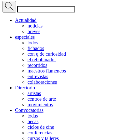
Actualidad
noticias
breves
especiales
todos
fichados
con q de curiosidad
el rebobinador
recorridos
maestros flamencos
entrevistas
colaboraciones
Directorio
artistas
centros de arte
movimientos
Convocatorias
todas
becas
ciclos de cine
conferencias
cursos y talleres