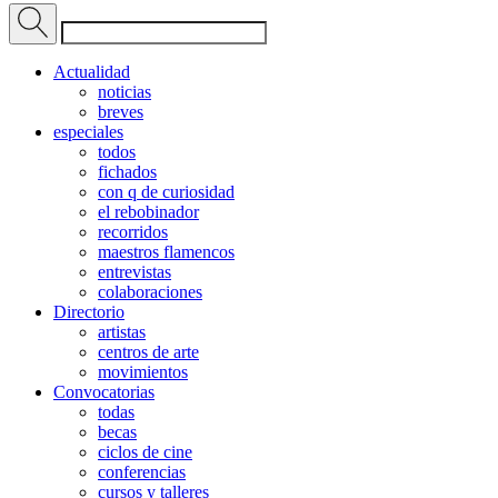
Actualidad
noticias
breves
especiales
todos
fichados
con q de curiosidad
el rebobinador
recorridos
maestros flamencos
entrevistas
colaboraciones
Directorio
artistas
centros de arte
movimientos
Convocatorias
todas
becas
ciclos de cine
conferencias
cursos y talleres