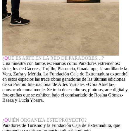
¿
Q
UÉ ES ARTE EN LA RED DE PARADORES…?
Una muestra con tantos escenarios como Paradores extremeños:
siete, los de Cáceres, Trujillo, Plasencia, Guadalupe, Jarandilla de la
Vera, Zafra y Mérida. La Fundación Caja de Extremadura expondrá
en estos espacios las trece obras ganadoras de las últimas ediciones
de su Premio Internacional de Artes Visuales «Obra Abierta»,
convocado anualmente. Se trata de esculturas, pinturas, arte digital y
fotografías que se exhiben bajo el comisariado de Rosina Gómez-
Baeza y Lucía Ybarra.
¿
Q
UIÉN ORGANIZA ESTE PROYECTO?
Paradores de Turismo y la Fundación Caja de Extremadura, que
emprenden su primer proyecto cultural conjunto.