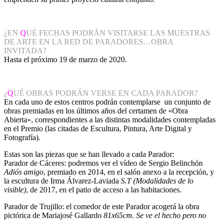
¿EN
Q
UÉ FECHAS PODRÁN VISITARSE LAS MUESTRAS
DE ARTE EN LA RED DE PARADORES…OBRA
INVITADA?
Hasta el próximo 19 de marzo de 2020.
¿
Q
UÉ OBRAS PODRÁN VERSE EN CADA PARADOR?
En cada uno de estos centros podrán contemplarse un conjunto de
obras premiadas en los últimos años del certamen de «Obra
Abierta», correspondientes a las distintas modalidades contempladas
en el Premio (las citadas de Escultura, Pintura, Arte Digital y
Fotografía).
Estas son las piezas que se han llevado a cada Parador:
Parador de Cáceres: podremos ver el vídeo de Sergio Belinchón
Adiós amigo
, premiado en 2014, en el salón anexo a la recepción, y
la escultura de Irma Álvarez-Laviada
S.T (Modalidades de lo
visible)
, de 2017, en el patio de acceso a las habitaciones.
Parador de Trujillo: el comedor de este Parador acogerá la obra
pictórica de Mariajosé Gallardo
81x65cm. Se ve el hecho pero no