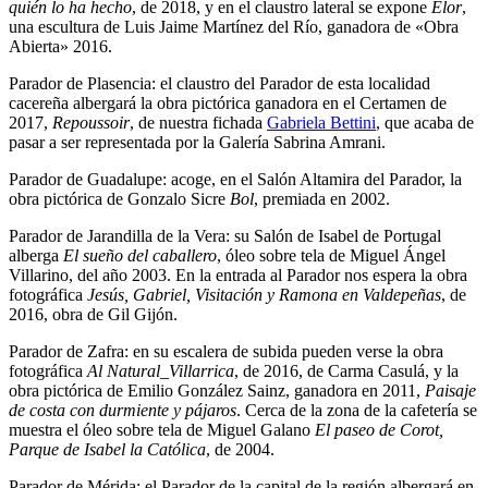
quién lo ha hecho
, de 2018, y en el claustro lateral se expone
Elor
,
una escultura de Luis Jaime Martínez del Río, ganadora de «Obra
Abierta» 2016.
Parador de Plasencia: el claustro del Parador de esta localidad
cacereña albergará la obra pictórica ganadora en el Certamen de
2017,
Repoussoir
, de nuestra fichada
Gabriela Bettini
, que acaba de
pasar a ser representada por la Galería Sabrina Amrani.
Parador de Guadalupe: acoge, en el Salón Altamira del Parador, la
obra pictórica de Gonzalo Sicre
Bol
, premiada en 2002.
Parador de Jarandilla de la Vera: su Salón de Isabel de Portugal
alberga
El sueño del caballero
, óleo sobre tela de Miguel Ángel
Villarino, del año 2003. En la entrada al Parador nos espera la obra
fotográfica
Jesús, Gabriel, Visitación y Ramona en Valdepeñas
, de
2016, obra de Gil Gijón.
Parador de Zafra: en su escalera de subida pueden verse la obra
fotográfica
Al Natural_Villarrica
, de 2016, de Carma Casulá, y la
obra pictórica de Emilio González Sainz, ganadora en 2011,
Paisaje
de costa con durmiente y pájaros
. Cerca de la zona de la cafetería se
muestra el óleo sobre tela de Miguel Galano
El paseo de Corot,
Parque de Isabel la Católica
, de 2004.
Parador de Mérida: el Parador de la capital de la región albergará en