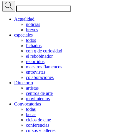
Actualidad
noticias
breves
especiales
todos
fichados
con q de curiosidad
el rebobinador
recorridos
maestros flamencos
entrevistas
colaboraciones
Directorio
artistas
centros de arte
movimientos
Convocatorias
todas
becas
ciclos de cine
conferencias
cursos y talleres