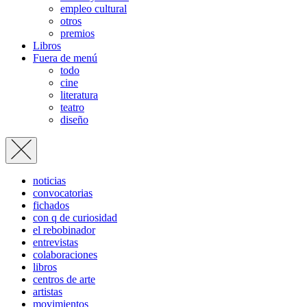
empleo cultural
otros
premios
Libros
Fuera de menú
todo
cine
literatura
teatro
diseño
noticias
convocatorias
fichados
con q de curiosidad
el rebobinador
entrevistas
colaboraciones
libros
centros de arte
artistas
movimientos