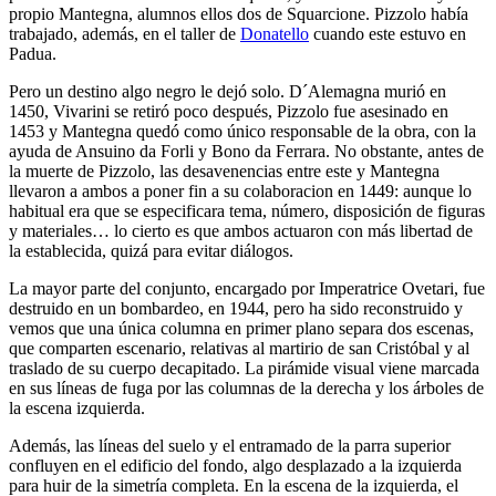
propio Mantegna, alumnos ellos dos de Squarcione. Pizzolo había
trabajado, además, en el taller de
Donatello
cuando este estuvo en
Padua.
Pero un destino algo negro le dejó solo. D´Alemagna murió en
1450, Vivarini se retiró poco después, Pizzolo fue asesinado en
1453 y Mantegna quedó como único responsable de la obra, con la
ayuda de Ansuino da Forli y Bono da Ferrara. No obstante, antes de
la muerte de Pizzolo, las desavenencias entre este y Mantegna
llevaron a ambos a poner fin a su colaboracion en 1449: aunque lo
habitual era que se especificara tema, número, disposición de figuras
y materiales… lo cierto es que ambos actuaron con más libertad de
la establecida, quizá para evitar diálogos.
La mayor parte del conjunto, encargado por Imperatrice Ovetari, fue
destruido en un bombardeo, en 1944, pero ha sido reconstruido y
vemos que una única columna en primer plano separa dos escenas,
que comparten escenario, relativas al martirio de san Cristóbal y al
traslado de su cuerpo decapitado. La pirámide visual viene marcada
en sus líneas de fuga por las columnas de la derecha y los árboles de
la escena izquierda.
Además, las líneas del suelo y el entramado de la parra superior
confluyen en el edificio del fondo, algo desplazado a la izquierda
para huir de la simetría completa. En la escena de la izquierda, el