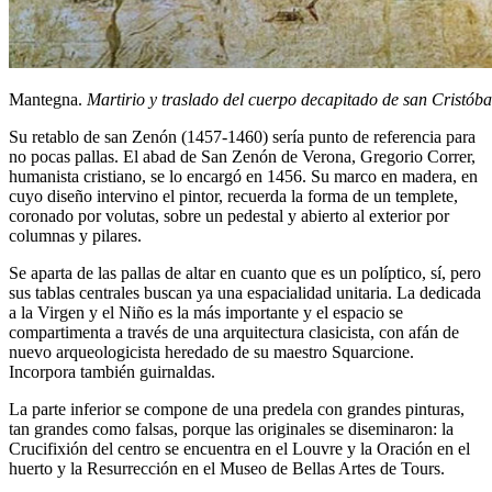
Mantegna.
Martirio y traslado del cuerpo decapitado de san Cristóba
Su retablo de san Zenón (1457-1460) sería punto de referencia para
no pocas pallas. El abad de San Zenón de Verona, Gregorio Correr,
humanista cristiano, se lo encargó en 1456. Su marco en madera, en
cuyo diseño intervino el pintor, recuerda la forma de un templete,
coronado por volutas, sobre un pedestal y abierto al exterior por
columnas y pilares.
Se aparta de las pallas de altar en cuanto que es un políptico, sí, pero
sus tablas centrales buscan ya una espacialidad unitaria. La dedicada
a la Virgen y el Niño es la más importante y el espacio se
compartimenta a través de una arquitectura clasicista, con afán de
nuevo arqueologicista heredado de su maestro Squarcione.
Incorpora también guirnaldas.
La parte inferior se compone de una predela con grandes pinturas,
tan grandes como falsas, porque las originales se diseminaron: la
Crucifixión del centro se encuentra en el Louvre y la Oración en el
huerto y la Resurrección en el Museo de Bellas Artes de Tours.