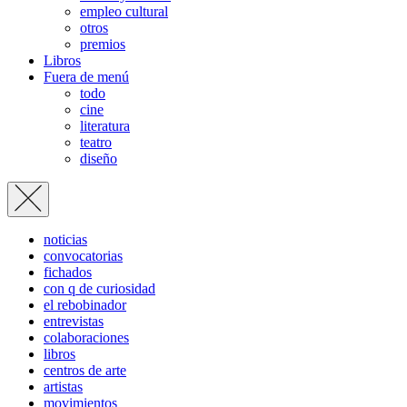
empleo cultural
otros
premios
Libros
Fuera de menú
todo
cine
literatura
teatro
diseño
noticias
convocatorias
fichados
con q de curiosidad
el rebobinador
entrevistas
colaboraciones
libros
centros de arte
artistas
movimientos