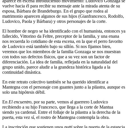
aparece en escena introduciendo movimiento: Ludovico Gonzaga se
vuelve hacia él para recibir su mensaje ante la mirada atenta de su
esposa, Bárbara de Brandeburgo. En el grupo que rodea al
matrimonio aparecen algunos de sus hijos (Gianfrancesco, Rodolfo,
Ludovico, Paola y Bárbara) y otros personajes de la corte.
El hombre de negro se ha identificado con el humanista, entonces ya
fallecido, Vittorino da Feltre, preceptor de la familia, y una enana
nos recuerda lo cotidiano de esta escena, en la que el perro favorito
de Ludovico está también bajo su sillón. Si nos fijamos bien,
veremos que los miembros de la familia Gonzaga se nos muestran
con todos sus defectos físicos, que a su vez son un factor de
diferenciación. La idea de familia, reflejada en la naturalidad del
grupo unido, parece aludir a la grandeza histórica ligada a la
continuidad dinástica.
En este retrato colectivo también se ha querido identificar a
Mantegna con el personaje con guantes junto a la pilastra, aunque es
solo una hipótesis débil.
En
El encuentro
, por su parte, vemos al guerrero Ludovico
recibiendo a su hijo Francesco, que llega a la corte de Mantua
siendo ya cardenal. Entre el follaje de la pilastra a la derecha de la
puerta, esta vez sí, el rostro de Mantegna contempla la obra.
La inscripción que sostienen unos
putti
sobre la puerta de la estancia