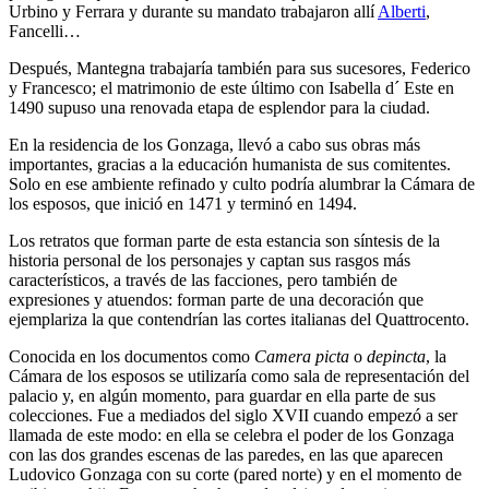
Urbino y Ferrara y durante su mandato trabajaron allí
Alberti
,
Fancelli…
Después, Mantegna trabajaría también para sus sucesores, Federico
y Francesco; el matrimonio de este último con Isabella d´ Este en
1490 supuso una renovada etapa de esplendor para la ciudad.
En la residencia de los Gonzaga, llevó a cabo sus obras más
importantes, gracias a la educación humanista de sus comitentes.
Solo en ese ambiente refinado y culto podría alumbrar la Cámara de
los esposos, que inició en 1471 y terminó en 1494.
Los retratos que forman parte de esta estancia son síntesis de la
historia personal de los personajes y captan sus rasgos más
característicos, a través de las facciones, pero también de
expresiones y atuendos: forman parte de una decoración que
ejemplariza la que contendrían las cortes italianas del Quattrocento.
Conocida en los documentos como
Camera picta
o
depincta
, la
Cámara de los esposos se utilizaría como sala de representación del
palacio y, en algún momento, para guardar en ella parte de sus
colecciones. Fue a mediados del siglo XVII cuando empezó a ser
llamada de este modo: en ella se celebra el poder de los Gonzaga
con las dos grandes escenas de las paredes, en las que aparecen
Ludovico Gonzaga con su corte (pared norte) y en el momento de