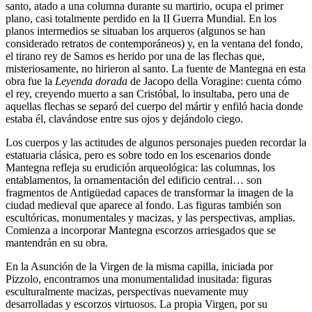
santo, atado a una columna durante su martirio, ocupa el primer
plano, casi totalmente perdido en la II Guerra Mundial. En los
planos intermedios se situaban los arqueros (algunos se han
considerado retratos de contemporáneos) y, en la ventana del fondo,
el tirano rey de Samos es herido por una de las flechas que,
misteriosamente, no hirieron al santo. La fuente de Mantegna en esta
obra fue la
Leyenda dorada
de Jacopo della Voragine: cuenta cómo
el rey, creyendo muerto a san Cristóbal, lo insultaba, pero una de
aquellas flechas se separó del cuerpo del mártir y enfiló hacia donde
estaba él, clavándose entre sus ojos y dejándolo ciego.
Los cuerpos y las actitudes de algunos personajes pueden recordar la
estatuaria clásica, pero es sobre todo en los escenarios donde
Mantegna refleja su erudición arqueológica: las columnas, los
entablamentos, la ornamentación del edificio central… son
fragmentos de Antigüedad capaces de transformar la imagen de la
ciudad medieval que aparece al fondo. Las figuras también son
escultóricas, monumentales y macizas, y las perspectivas, amplias.
Comienza a incorporar Mantegna escorzos arriesgados que se
mantendrán en su obra.
En la Asunción de la Virgen de la misma capilla, iniciada por
Pizzolo, encontramos una monumentalidad inusitada: figuras
esculturalmente macizas, perspectivas nuevamente muy
desarrolladas y escorzos virtuosos. La propia Virgen, por su