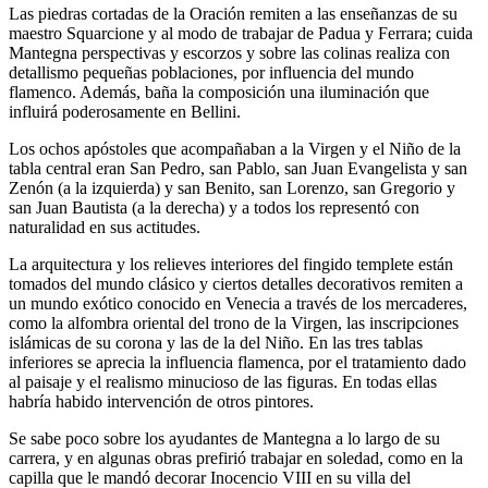
Las piedras cortadas de la Oración remiten a las enseñanzas de su
maestro Squarcione y al modo de trabajar de Padua y Ferrara; cuida
Mantegna perspectivas y escorzos y sobre las colinas realiza con
detallismo pequeñas poblaciones, por influencia del mundo
flamenco. Además, baña la composición una iluminación que
influirá poderosamente en Bellini.
Los ochos apóstoles que acompañaban a la Virgen y el Niño de la
tabla central eran San Pedro, san Pablo, san Juan Evangelista y san
Zenón (a la izquierda) y san Benito, san Lorenzo, san Gregorio y
san Juan Bautista (a la derecha) y a todos los representó con
naturalidad en sus actitudes.
La arquitectura y los relieves interiores del fingido templete están
tomados del mundo clásico y ciertos detalles decorativos remiten a
un mundo exótico conocido en Venecia a través de los mercaderes,
como la alfombra oriental del trono de la Virgen, las inscripciones
islámicas de su corona y las de la del Niño. En las tres tablas
inferiores se aprecia la influencia flamenca, por el tratamiento dado
al paisaje y el realismo minucioso de las figuras. En todas ellas
habría habido intervención de otros pintores.
Se sabe poco sobre los ayudantes de Mantegna a lo largo de su
carrera, y en algunas obras prefirió trabajar en soledad, como en la
capilla que le mandó decorar Inocencio VIII en su villa del