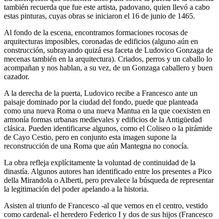
también recuerda que fue este artista, padovano, quien llevó a cabo
estas pinturas, cuyas obras se iniciaron el 16 de junio de 1465.
Al fondo de la escena, encontramos formaciones rocosas de
arquitecturas imposibles, coronadas de edificios (alguno aún en
construcción, subrayando quizá esa faceta de Ludovico Gonzaga de
mecenas también en la arquitectura). Criados, perros y un caballo lo
acompañan y nos hablan, a su vez, de un Gonzaga caballero y buen
cazador.
A la derecha de la puerta, Ludovico recibe a Francesco ante un
paisaje dominado por la ciudad del fondo, puede que planteada
como una nueva Roma o una nueva Mantua en la que coexisten en
armonía formas urbanas medievales y edificios de la Antigüedad
clásica. Pueden identificarse algunos, como el Coliseo o la pirámide
de Cayo Cestio, pero en conjunto esta imagen supone la
reconstrucción de una Roma que aún Mantegna no conocía.
La obra refleja explícitamente la voluntad de continuidad de la
dinastía. Algunos autores han identificado entre los presentes a Pico
della Mirandola o Alberti, pero prevalece la búsqueda de representar
la legitimación del poder apelando a la historia.
Asisten al triunfo de Francesco -al que vemos en el centro, vestido
como cardenal- el heredero Federico I y dos de sus hijos (Francesco