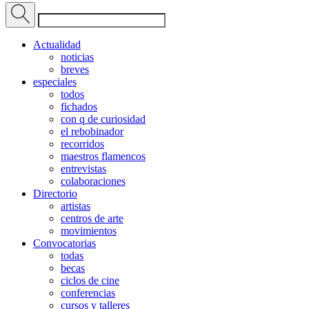
Actualidad
noticias
breves
especiales
todos
fichados
con q de curiosidad
el rebobinador
recorridos
maestros flamencos
entrevistas
colaboraciones
Directorio
artistas
centros de arte
movimientos
Convocatorias
todas
becas
ciclos de cine
conferencias
cursos y talleres