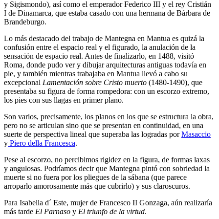
y Sigismondo), así como el emperador Federico III y el rey Cristián
I de Dinamarca, que estaba casado con una hermana de Bárbara de
Brandeburgo.
Lo más destacado del trabajo de Mantegna en Mantua es quizá la
confusión entre el espacio real y el figurado, la anulación de la
sensación de espacio real. Antes de finalizarlo, en 1488, visitó
Roma, donde pudo ver y dibujar arquitecturas antiguas todavía en
pie, y también mientras trabajaba en Mantua llevó a cabo su
excepcional
Lamentación sobre Cristo muerto
(1480-1490), que
presentaba su figura de forma rompedora: con un escorzo extremo,
los pies con sus llagas en primer plano.
Son varios, precisamente, los planos en los que se estructura la obra,
pero no se articulan sino que se presentan en continuidad, en una
suerte de perspectiva lineal que superaba las logradas por
Masaccio
y
Piero della Francesca
.
Pese al escorzo, no percibimos rigidez en la figura, de formas laxas
y angulosas. Podríamos decir que Mantegna pintó con sobriedad la
muerte si no fuera por los pliegues de la sábana (que parece
arroparlo amorosamente más que cubrirlo) y sus claroscuros.
Para Isabella d´ Este, mujer de Francesco II Gonzaga, aún realizaría
más tarde
El Parnaso
y
El triunfo de la virtud
.