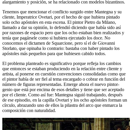
alargamiento y posición, se ha relacionado con modelos bizantinos.
Tenemos que mencionar el conflicto surgido entre Mantegna y su
cliente, Imperatrice Ovetari, por el hecho de que hubiera pintado
solo ocho apóstoles en esta escena. El pintor Pietro da Milano,
llamado a dar su opinión, lo defendió diciendo que había sido así
por razones de espacio pero que los ocho estaban bien realizados y
tenía que pagársele como si hubiera ejecutado los doce. No
conocemos el dictamen de Squarcione, pero sí el de Giovanni
Storlato, que opinaba lo contrario: bastaba con haber pintado los
apóstoles más pequeños para que hubiesen cabido todos.
El problema planteado es significativo porque refleja los cambios
que entonces se estaban produciendo en la relación entre cliente y
artista, al ponerse en cuestión convenciones consolidadas como que
el pintor había de ser fiel al tema encargado o cobrar en función del
número de figuras representadas. Emerge ahora el nuevo pintor-
genio que está por encima de esos detalles y tiene que ser aceptado
por el cliente. Como así fue: Mantegna siguió trabajando, después
de ese episodio, en la capilla Ovetari y los ocho apóstoles forman un
círculo, abrazando uno de ellos la pilastra del arco que enmarca la
composición con naturalidad.