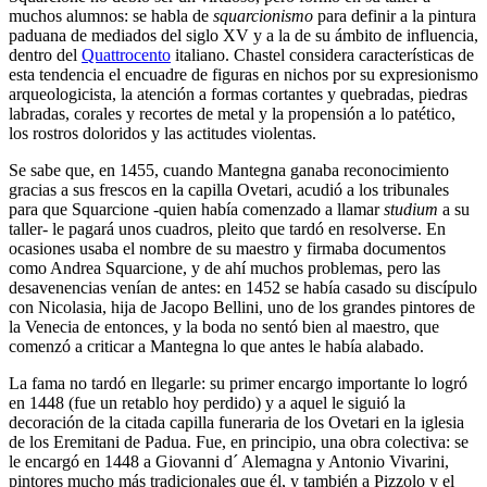
muchos alumnos: se habla de
squarcionismo
para definir a la pintura
paduana de mediados del siglo XV y a la de su ámbito de influencia,
dentro del
Quattrocento
italiano. Chastel considera características de
esta tendencia el encuadre de figuras en nichos por su expresionismo
arqueologicista, la atención a formas cortantes y quebradas, piedras
labradas, corales y recortes de metal y la propensión a lo patético,
los rostros doloridos y las actitudes violentas.
Se sabe que, en 1455, cuando Mantegna ganaba reconocimiento
gracias a sus frescos en la capilla Ovetari, acudió a los tribunales
para que Squarcione -quien había comenzado a llamar
studium
a su
taller- le pagará unos cuadros, pleito que tardó en resolverse. En
ocasiones usaba el nombre de su maestro y firmaba documentos
como Andrea Squarcione, y de ahí muchos problemas, pero las
desavenencias venían de antes: en 1452 se había casado su discípulo
con Nicolasia, hija de Jacopo Bellini, uno de los grandes pintores de
la Venecia de entonces, y la boda no sentó bien al maestro, que
comenzó a criticar a Mantegna lo que antes le había alabado.
La fama no tardó en llegarle: su primer encargo importante lo logró
en 1448 (fue un retablo hoy perdido) y a aquel le siguió la
decoración de la citada capilla funeraria de los Ovetari en la iglesia
de los Eremitani de Padua. Fue, en principio, una obra colectiva: se
le encargó en 1448 a Giovanni d´ Alemagna y Antonio Vivarini,
pintores mucho más tradicionales que él, y también a Pizzolo y el