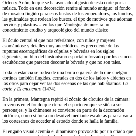
Orfeo y Arión, lo que se ha asociado al gusto de esta corte por la
música. Todo en esta decoración remite al mundo antiguo: el fondo
de mosaico fingido para esos bustos de los emperadores, los lunetos,
las guirnaldas que rodean los bustos, el tipo de motivos que adornan
nervios y pilastras… en los que Mantegna demuestra un
conocimiento erudito y arqueológico del mundo clásico.
El óculo central al que nos referíamos, con niños y mujeres
asomándose y detalles muy anecdóticos, es precedente de las
rupturas escenográficas de cúpulas y bóvedas en los siglos
siguientes, un hito del ilusionismo espacial reforzado por los estucos
escultóricos que parecen decorar la bóveda y que no son tales.
Toda la estancia se rodea de una barra o galería de la que cuelgan
cortinas también fingidas, cerradas en dos de los lados y abiertas en
los otros para dejar ver las dos escenas de las que hablábamos:
La
corte
y
El encuentro
(1474).
En la primera, Mantegna repitió el zócalo de círculos de la cámara:
lo vemos en el fondo que cierra el espacio en que se sitúa a sus
personajes, y la chimenea se convierte en parte de la decoración
pictórica, como si fuera un desnivel mediante escaleras para salvar a
los cortesanos de acceder al estrado donde se halla la familia.
El engaño visual acentúa el dinamismo provocado por un criado que