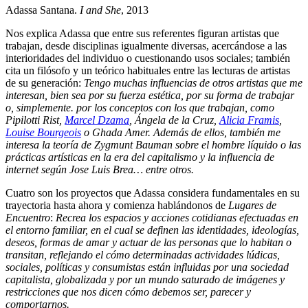
Adassa Santana.
I and She
, 2013
Nos explica Adassa que entre sus referentes figuran artistas que
trabajan, desde disciplinas igualmente diversas, acercándose a las
interioridades del individuo o cuestionando usos sociales; también
cita un filósofo y un teórico habituales entre las lecturas de artistas
de su generación:
Tengo muchas influencias de otros artistas que me
interesan, bien sea por su fuerza estética, por su forma de trabajar
o, simplemente. por los conceptos con los que trabajan, como
Pipilotti Rist,
Marcel Dzama
, Ángela de la Cruz,
Alicia Framis
,
Louise Bourgeois
o Ghada Amer. Además de ellos, también me
interesa la teoría de Zygmunt Bauman sobre el hombre líquido o las
prácticas artísticas en la era del capitalismo y la influencia de
internet según Jose Luis Brea… entre otros.
Cuatro son los proyectos que Adassa considera fundamentales en su
trayectoria hasta ahora y comienza hablándonos de
Lugares de
Encuentro
:
Recrea los espacios y acciones cotidianas efectuadas en
el entorno familiar, en el cual se definen las identidades, ideologías,
deseos, formas de amar y actuar de las personas que lo habitan o
transitan, reflejando el cómo determinadas actividades lúdicas,
sociales, políticas y consumistas están influidas por una sociedad
capitalista, globalizada y por un mundo saturado de imágenes y
restricciones que nos dicen cómo debemos ser, parecer y
comportarnos.