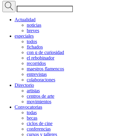
Actualidad
noticias
breves
especiales
todos
fichados
con q de curiosidad
el rebobinador
recorridos
maestros flamencos
entrevistas
colaboraciones
Directorio
artistas
centros de arte
movimientos
Convocatorias
todas
becas
ciclos de cine
conferencias
cursos y talleres