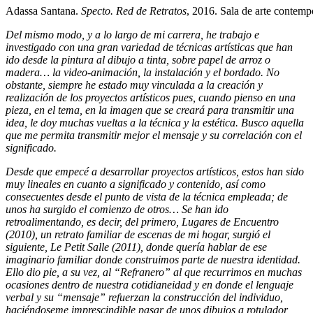
Adassa Santana.
Specto. Red de Retratos
, 2016. Sala de arte contem
Del mismo modo, y a lo largo de mi carrera, he trabajo e
investigado con una gran variedad de técnicas artísticas que han
ido desde la pintura al dibujo a tinta, sobre papel de arroz o
madera… la video-animación, la instalación y el bordado. No
obstante, siempre he estado muy vinculada a la creación y
realización de los proyectos artísticos pues, cuando pienso en una
pieza, en el tema, en la imagen que se creará para transmitir una
idea, le doy muchas vueltas a la técnica y la estética. Busco aquella
que me permita transmitir mejor el mensaje y su correlación con el
significado.
Desde que empecé a desarrollar proyectos artísticos, estos han sido
muy lineales en cuanto a significado y contenido, así como
consecuentes desde el punto de vista de la técnica empleada; de
unos ha surgido el comienzo de otros… Se han ido
retroalimentando, es decir, del primero, Lugares de Encuentro
(2010), un retrato familiar de escenas de mi hogar, surgió el
siguiente, Le Petit Salle (2011), donde quería hablar de ese
imaginario familiar donde construimos parte de nuestra identidad.
Ello dio pie, a su vez, al “Refranero” al que recurrimos en muchas
ocasiones dentro de nuestra cotidianeidad y en donde el lenguaje
verbal y su “mensaje” refuerzan la construcción del individuo,
haciéndoseme imprescindible pasar de unos dibujos a rotulador