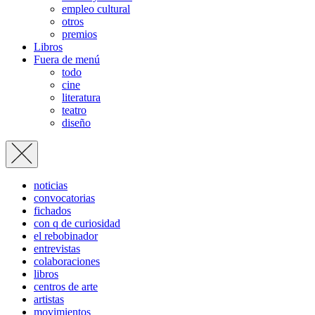
empleo cultural
otros
premios
Libros
Fuera de menú
todo
cine
literatura
teatro
diseño
noticias
convocatorias
fichados
con q de curiosidad
el rebobinador
entrevistas
colaboraciones
libros
centros de arte
artistas
movimientos