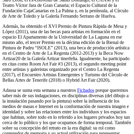
Teatro Víctor Jara de Gran Canaria; el Espacio Cultural de la
Fundación CajaCanarias en La Palma y, en la península, al Círculo
de Arte de Toledo y la Galería Fernando Serrano de Huelva.
Además, ha obtenido el XVI Premio de Pintura Rápida de Mesa y
López (2011), una de las becas para artistas en formación en el
espacio El Apartamento de la Universidad de La Laguna en ese
mismo año, el tercer Premio en la décima edición de la Bienal de
Pintura de Padru “ISOLE” (2013), una beca de producción artística
en el Centro de Arte de La Regenta (2012-2013) y la Beca Now
Artizar20 de la Galería Artizar tinerfeña. Igualmente, ha participado
en citas como Room Art Fair #3 (2013), el segundo meeting point
entre artistas y galeristas organizado por el Centro La Regenta
(2017), el Encuentro Artistas Emergentes y Turismo del Círculo de
Bellas Artes de Tenerife (2018) o Hybrid Art Fair (2020).
Adassa se suma esta semana a nuestros
Fichados
porque queremos
saber más de sus indagaciones, en disciplinas diversas (del dibujo a
la instalación pasando por la pintura) sobre la influencia de los
medios de masas e Internet en la conformación de nuestra imagen e
identidad y sobre las relaciones entre los individuos y los espacios
que habitan, sobre todo en lo referido a los lugares privados hoy tan
cerca de lo público y los que ocupamos de forma temporal. También
sobre su concepción del retrato en la era digital: su rol como
contenedor de memoria y su actual utilización para representar