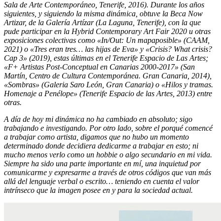
Sala de Arte Contemporáneo, Tenerife, 2016). Durante los años
siguientes, y siguiendo la misma dinámica, obtuve la Beca Now
Artizar, de la Galería Artízar (La Laguna, Tenerife), con la que
pude participar en la Hybrid Contemporary Art Fair 2020 u otras
exposiciones colectivas como «In/Out: Un mapaposible» (CAAM,
2021) o «Tres eran tres… las hijas de Eva» y «Crisis? What crisis?
Cap 3» (2019), estas últimas en el Tenerife Espacio de Las Artes;
«F+ Artistas Post-Conceptual en Canarias 2000-2017» (San
Martín, Centro de Cultura Contemporánea. Gran Canaria, 2014),
«Sombras» (Galeria Saro León, Gran Canaria) o «Hilos y tramas.
Homenaje a Penélope» (Tenerife Espacio de las Artes, 2013) entre
otras.
A día de hoy mi dinámica no ha cambiado en absoluto; sigo
trabajando e investigando. Por otro lado, sobre el porqué comencé
a trabajar como artista, digamos que no hubo un momento
determinado donde decidiera dedicarme a trabajar en esto; ni
mucho menos verlo como un hobbie o algo secundario en mi vida.
Siempre ha sido una parte importante en mí, una inquietud por
comunicarme y expresarme a través de otros códigos que van más
allá del lenguaje verbal o escrito… teniendo en cuenta el valor
intrínseco que la imagen posee en y para la sociedad actual.