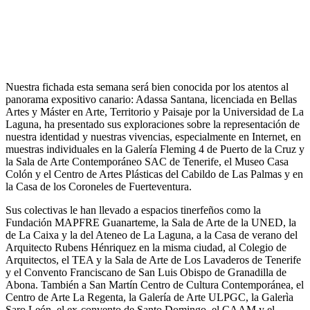
Nuestra fichada esta semana será bien conocida por los atentos al
panorama expositivo canario: Adassa Santana, licenciada en Bellas
Artes y Máster en Arte, Territorio y Paisaje por la Universidad de La
Laguna, ha presentado sus exploraciones sobre la representación de
nuestra identidad y nuestras vivencias, especialmente en Internet, en
muestras individuales en la Galería Fleming 4 de Puerto de la Cruz y
la Sala de Arte Contemporáneo SAC de Tenerife, el Museo Casa
Colón y el Centro de Artes Plásticas del Cabildo de Las Palmas y en
la Casa de los Coroneles de Fuerteventura.
Sus colectivas le han llevado a espacios tinerfeños como la
Fundación MAPFRE Guanarteme, la Sala de Arte de la UNED, la
de La Caixa y la del Ateneo de La Laguna, a la Casa de verano del
Arquitecto Rubens Hénriquez en la misma ciudad, al Colegio de
Arquitectos, el TEA y la Sala de Arte de Los Lavaderos de Tenerife
y el Convento Franciscano de San Luis Obispo de Granadilla de
Abona. También a San Martín Centro de Cultura Contemporánea, el
Centro de Arte La Regenta, la Galería de Arte ULPGC, la Galerìa
Saro León, el ex-convento de Santo Domingo, el CAAM y el