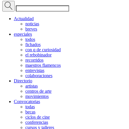
Actualidad
noticias
breves
especiales
todos
fichados
con q de curiosidad
el rebobinador
recorridos
maestros flamencos
entrevistas
colaboraciones
Directorio
artistas
centros de arte
movimientos
Convocatorias
todas
becas
ciclos de cine
conferencias
cursos y talleres