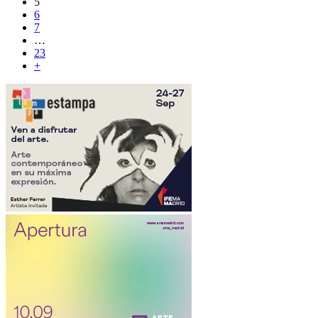
5
6
7
…
23
+