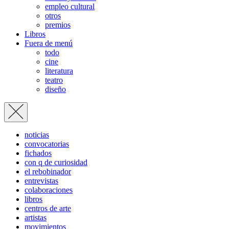
empleo cultural
otros
premios
Libros
Fuera de menú
todo
cine
literatura
teatro
diseño
noticias
convocatorias
fichados
con q de curiosidad
el rebobinador
entrevistas
colaboraciones
libros
centros de arte
artistas
movimientos