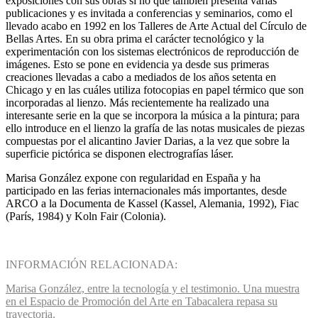
exposiciones con sus obras si no que también presenta varias
publicaciones y es invitada a conferencias y seminarios, como el
llevado acabo en 1992 en los Talleres de Arte Actual del Círculo de
Bellas Artes. En su obra prima el carácter tecnológico y la
experimentación con los sistemas electrónicos de reproducción de
imágenes. Esto se pone en evidencia ya desde sus primeras
creaciones llevadas a cabo a mediados de los años setenta en
Chicago y en las cuáles utiliza fotocopias en papel térmico que son
incorporadas al lienzo. Más recientemente ha realizado una
interesante serie en la que se incorpora la música a la pintura; para
ello introduce en el lienzo la grafía de las notas musicales de piezas
compuestas por el alicantino Javier Darias, a la vez que sobre la
superficie pictórica se disponen electrografías láser.
Marisa González expone con regularidad en España y ha
participado en las ferias internacionales más importantes, desde
ARCO a la Documenta de Kassel (Kassel, Alemania, 1992), Fiac
(París, 1984) y Koln Fair (Colonia).
INFORMACIÓN RELACIONADA:
Marisa González, entre la tecnología y el testimonio. Una muestra
en el Espacio de Promoción del Arte en Tabacalera repasa su
trayectoria.