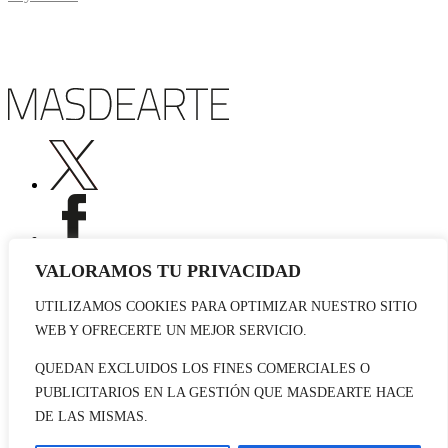
VALORAMOS TU PRIVACIDAD
UTILIZAMOS COOKIES PARA OPTIMIZAR NUESTRO SITIO
Publicidad
WEB Y OFRECERTE UN MEJOR SERVICIO.
Staff
Contacto
QUEDAN EXCLUIDOS LOS FINES COMERCIALES O
PUBLICITARIOS EN LA GESTIÓN QUE MASDEARTE HACE
© 2026 masdearte. Información de exposiciones, museos y artistas
DE LAS MISMAS.
Aviso legal