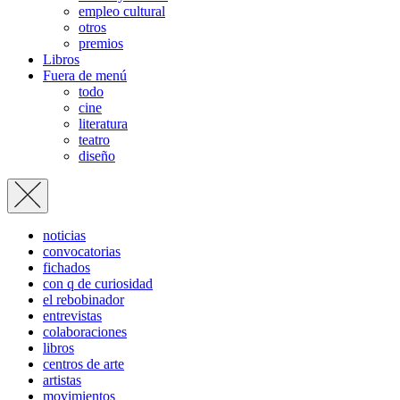
empleo cultural
otros
premios
Libros
Fuera de menú
todo
cine
literatura
teatro
diseño
noticias
convocatorias
fichados
con q de curiosidad
el rebobinador
entrevistas
colaboraciones
libros
centros de arte
artistas
movimientos