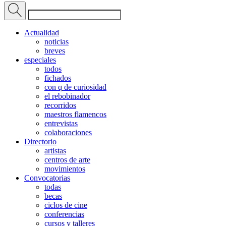
Actualidad
noticias
breves
especiales
todos
fichados
con q de curiosidad
el rebobinador
recorridos
maestros flamencos
entrevistas
colaboraciones
Directorio
artistas
centros de arte
movimientos
Convocatorias
todas
becas
ciclos de cine
conferencias
cursos y talleres