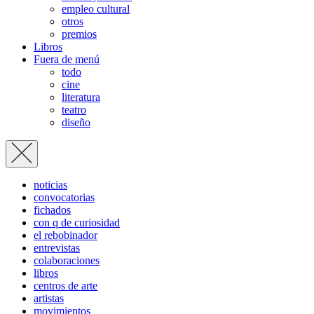
empleo cultural
otros
premios
Libros
Fuera de menú
todo
cine
literatura
teatro
diseño
noticias
convocatorias
fichados
con q de curiosidad
el rebobinador
entrevistas
colaboraciones
libros
centros de arte
artistas
movimientos