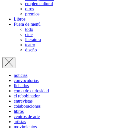
empleo cultural
otros
premios
Libros
Fuera de menú
todo
cine
literatura
teatro
diseño
noticias
convocatorias
fichados
con q de curiosidad
el rebobinador
entrevistas
colaboraciones
libros
centros de arte
artistas
movimientos