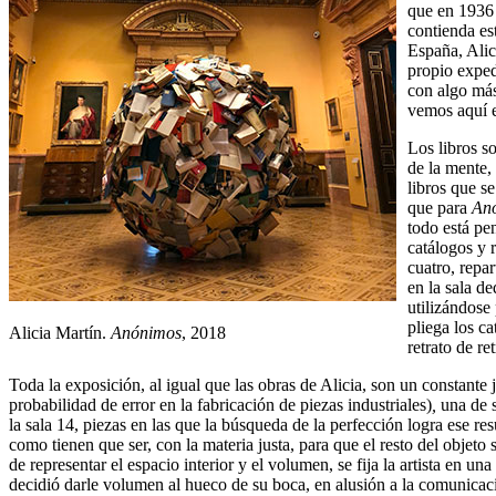
que en 1936 
contienda es
España, Alic
propio exped
con algo más
vemos aquí e
Los libros s
de la mente,
libros que s
que para
An
todo está pe
catálogos y r
cuatro, repa
en la sala de
utilizándose
pliega los c
Alicia Martín.
Anónimos
, 2018
retrato de ret
Toda la exposición, al igual que las obras de Alicia, son un constante
probabilidad de error en la fabricación de piezas industriales)
,
una de s
la sala 14, piezas en las que la búsqueda de la perfección logra ese 
como tienen que ser, con la materia justa, para que el resto del objeto s
de representar el espacio interior y el volumen, se fija la artista en u
decidió darle volumen al hueco de su boca, en alusión a la comunicaci