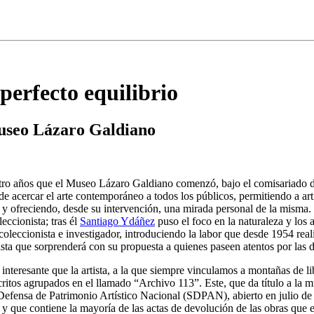
perfecto equilibrio
 Museo Lázaro Galdiano
ro años que el Museo Lázaro Galdiano comenzó, bajo el comisariado de
 de acercar el arte contemporáneo a todos los públicos, permitiendo a art
 y ofreciendo, desde su intervención, una mirada personal de la misma. 
leccionista; tras él
Santiago Ydáñez
puso el foco en la naturaleza y los 
 coleccionista e investigador, introduciendo la labor que desde 1954 rea
tista que sorprenderá con su propuesta a quienes paseen atentos por las d
interesante que la artista, a la que siempre vinculamos a montañas de li
critos agrupados en el llamado “Archivo 113”. Este, que da título a la 
Defensa de Patrimonio Artístico Nacional (SDPAN), abierto en julio de 
 y que contiene la mayoría de las actas de devolución de las obras qu