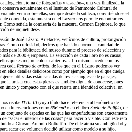
atalogación, toma de fotografías y tasación–, una vez finalizada la
 conserva actualmente en el Instituto de Patrimonio Cultural de
ra intervenir sobre ellas, siempre desde la sutileza, convirtiéndose el
ente conocida, esta muestra en el Lázaro nos permite encontrarnos
ar. Como señala la comisaria de la muestra, Carmen Espinosa, lo que
cción de inquietudes».
pasión de José Lázaro. Artefactos, vehículos de cultura, prolongación
uras. Como curiosidad, deciros que ha sido enorme la cantidad de
tados para la biblioteca del museo durante el proceso de selección) y
ado más de 2000 ejemplares. La selección de cada libro no es casual,
quellos que es mejore colocar abiertos… Lo mismo sucede con los
crea cada
Retrato de artista
, de los que en el Lázaro podemos ver
s en ellos detalles deliciosos como por ejemplo que en el que cuelga
mágenes utilizadas están sacadas de revistas inglesas de paisajes,
que la artista crea estas piezas es también digna de conocerse, pues
men único y compacto con el que retrata una identidad colectiva, un
e nos recibe
IT16. III
(cuyo título hace referencia al barómetro de
tremo en intervenciones como
696 cm³
o en el libro
Suelo de Polífilo
, de
 de un conjunto de espadas en las que las empuñaduras son exactamente
 de “sacar el interior de las cosas” para hacerlo visible. Con este reto
ribuido a Giovani Antonio Boltraffio. De él le atraía su ambigüedad y
para sacar ese volumen decidió utilizar como modelo a su hijo,