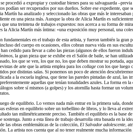
se procedió a expropiar y custodiar bienes para su salvaguarda –previa c
tos podían ser recuperados por sus dueños. Sobre ese expediente, que se
ia Martín ha analizado y seleccionado las obras que más le interesaban pa
iente en una pieza más. Aunque la obra de Alicia Martín es suficientem
 que una treintena de trabajos expuestos: nos acerca a su forma de mir
s la Alicia Martín más íntima: «una exposición muy personal, una cole
on fundamentales en el trabajo de esta artista, y fueron también la gran 
 incluso del cuerpo en ocasiones, ellos cobran nueva vida en sus escult
e han cedido para llevar a cabo las piezas (algunos de ellos fueron indul
ónimos
, la gran pieza que se exhibe en el Salón de baile, se han utiliz
nsado, los que se ven, los que no, los que deben mostrar su portada, a
evistas de arte que la artista emplea para los
collage
con los que luego 
rtidos por distintas salas. Si ponemos un poco de atención descubriremo
dicada a la escuela inglesa, que tiene las paredes pintadas de azul, las i
 preferentemente aquellas que tenían tonalidades azules. La forma en la 
atálogos sobre sí mismos (a golpes) y los atornilla hasta formar un volu
ratos.
 juego de equilibrio. Lo vemos nada más entrar en la primera sala, dond
us esferas en equilibrio sobre un torbellino de libros, y lo lleva al ex
resultado tan milimétricamente preciso. También el equilibrio es la base
e sostenga. Junto a esta línea de trabajo desarrolla otra basada en la idea
na de las obras emblemáticas de la colección,
El Salvador adolescente
, at
ón. La artista nos cuenta que al no tener realmente mucha información 