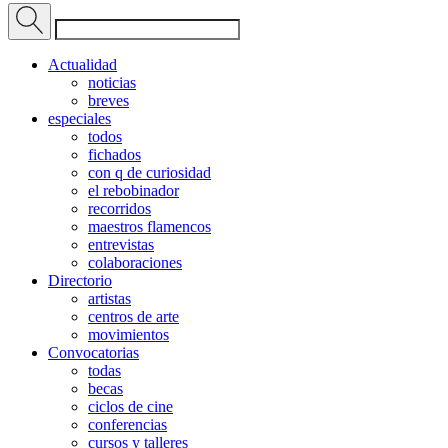
Actualidad
noticias
breves
especiales
todos
fichados
con q de curiosidad
el rebobinador
recorridos
maestros flamencos
entrevistas
colaboraciones
Directorio
artistas
centros de arte
movimientos
Convocatorias
todas
becas
ciclos de cine
conferencias
cursos y talleres