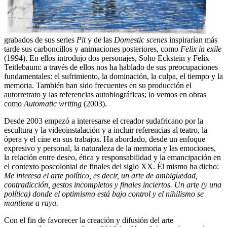
grabados de sus series
Pit
y de las
Domestic scenes
inspirarían más
tarde sus carboncillos y animaciones posteriores, como
Felix in exile
(1994). En ellos introdujo dos personajes, Soho Eckstein y Felix
Teitlebaum: a través de ellos nos ha hablado de sus preocupaciones
fundamentales: el sufrimiento, la dominación, la culpa, el tiempo y la
memoria. También han sido frecuentes en su producción el
autorretrato y las referencias autobiográficas; lo vemos en obras
como
Automatic writing
(2003).
Desde 2003 empezó a interesarse el creador sudafricano por la
escultura y la videoinstalación y a incluir referencias al teatro, la
ópera y el cine en sus trabajos. Ha abordado, desde un enfoque
expresivo y personal, la naturaleza de la memoria y las emociones,
la relación entre deseo, ética y responsabilidad y la emancipación en
el contexto poscolonial de finales del siglo XX. Él mismo ha dicho:
Me interesa el arte político, es decir, un arte de ambigüedad,
contradicción, gestos incompletos y finales inciertos. Un arte (y una
política) donde el optimismo está bajo control y el nihilismo se
mantiene a raya.
Con el fin de favorecer la creación y difusión del arte