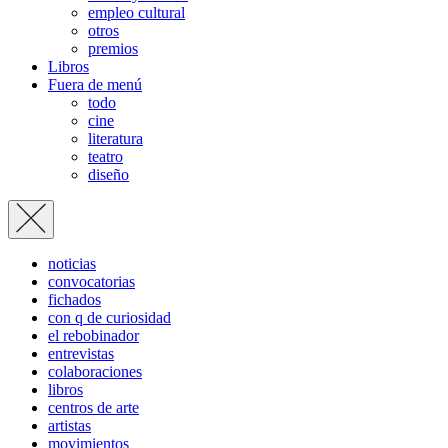
empleo cultural
otros
premios
Libros
Fuera de menú
todo
cine
literatura
teatro
diseño
noticias
convocatorias
fichados
con q de curiosidad
el rebobinador
entrevistas
colaboraciones
libros
centros de arte
artistas
movimientos