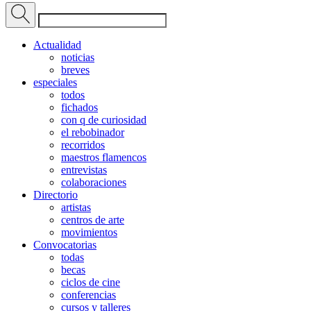
Actualidad
noticias
breves
especiales
todos
fichados
con q de curiosidad
el rebobinador
recorridos
maestros flamencos
entrevistas
colaboraciones
Directorio
artistas
centros de arte
movimientos
Convocatorias
todas
becas
ciclos de cine
conferencias
cursos y talleres