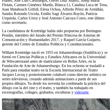
Planes, José Luis Cienfuegos, Oliver Díaz Suárez, Josep María
Flotats, Carmen Giménez Martín, Blanca Li, Catalina Luca de Tena,
Joan Matabosch Grifoll, Elena Ochoa, Alfredo Pérez de Armiñán,
Sandra Rotondo Urcola, Emilio Sagi Álvarez-Rayón, Patricia
Urquiola, Carlos Urroz y José Antonio Caicoya Cores, este último
como secretario.
La candidatura de Kentridge había sido propuesta por Beningno
Pendás, miembro del Jurado del Premio Princesa de Asturias de
Comunicación y Humanidades 2017, y Raquel García Guijarro,
gerente del Centro de Estudios Políticos y Constitucionales.
William Kentridge nació en 1955 en Johannesburgo (Sudáfrica) y se
formó en Ciencias Políticas y Estudios Africanos en la Universidad
de Witwatersrand antes de matricularse en Bellas Artes, en la
Fundación de Arte de Johannesburgo. En los ochenta se trasladó a
París para estudiar teatro en la Escuela Internacional de Teatro
Jacques Lecoq y posteriormente colaboró como director artístico en
series televisivas, creando además animaciones a partir de sus
propios dibujos. Ya desde los noventa ha combinado la práctica del
dibujo con la del cine y el teatro, y también ha trabajado en
escenografías, collages, grabados, esculturas y
videoarte
.