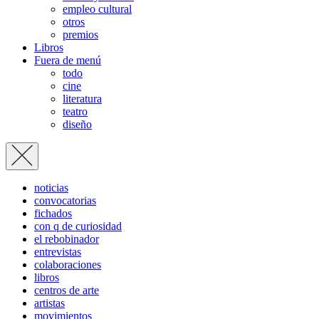
empleo cultural
otros
premios
Libros
Fuera de menú
todo
cine
literatura
teatro
diseño
noticias
convocatorias
fichados
con q de curiosidad
el rebobinador
entrevistas
colaboraciones
libros
centros de arte
artistas
movimientos