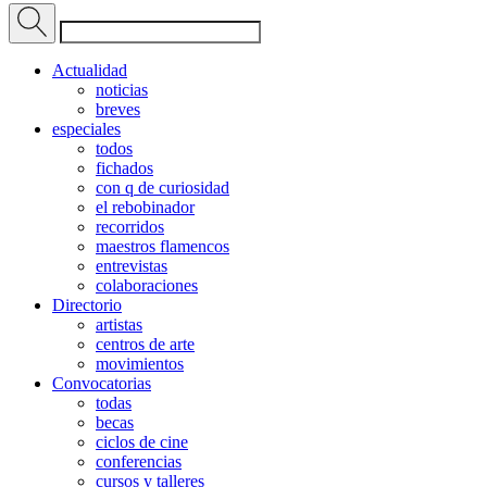
Actualidad
noticias
breves
especiales
todos
fichados
con q de curiosidad
el rebobinador
recorridos
maestros flamencos
entrevistas
colaboraciones
Directorio
artistas
centros de arte
movimientos
Convocatorias
todas
becas
ciclos de cine
conferencias
cursos y talleres