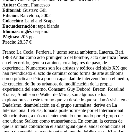
Autor:
Careri, Francesco
Editorial:
Gustavo Gili
Edición
: Barcelona, 2002
Colección:
Land and Scape
Encuadernación:
tapa blanda
Idiomas:
inglés / español
Páginas:
205 pp.
Precio
: 28.37 €
Franco La Cecla, Perdersi, l’ uomo senza ambiente, Laterza, Bari,
1988 Andar como acto primigenio del hombre, acto que traza líneas
en el recorrido, genera caminos, crea lugares de paso, de
experiencia. Numerosos son los artistas y teóricos del siglo XX que
han revindicado el acto de caminar como forma de arte autónoma,
como práctica estética por su capacidad de intervención en el medio,
de creación de flujos urbanos, de modificación de la propia
experiencia del entorno. Constant, Guy Debord, Breton, Rosalind
Krauss, Smithson o Walter de Maria, son algunos de los
exploradores en este terreno que va desde lo que se llamó visita en el
Dadaísmo, deambulación en el grupo surrealista, deriva en La
Internacional Letrista, tomada posteriormente por el Internacional
Situacionismo, a más recientemente lo nombrado por el grupo de
arte urbano Stalker, como transurbancia. En común, la certeza de
que la mirada condiciona el andar igual que el andar condiciona el
modo de percibir y experimentar el mundo. Walkscapes. El andar