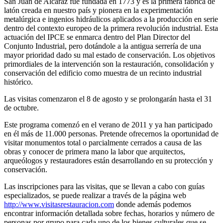
San Juan de Alcaraz fue fundada en 1773 y es la primera fábrica de
latón creada en nuestro país y pionera en la experimentación
metalúrgica e ingenios hidráulicos aplicados a la producción en serie
dentro del contexto europeo de la primera revolución industrial. Esta
actuación del IPCE se enmarca dentro del Plan Director del
Conjunto Industrial, pero dotándole a la antigua serrería de una
mayor prioridad dado su mal estado de conservación. Los objetivos
primordiales de la intervención son la restauración, consolidación y
conservación del edificio como muestra de un recinto industrial
histórico.
Las visitas comenzaron el 8 de agosto y se prolongarán hasta el 31
de octubre.
Este programa comenzó en el verano de 2011 y ya han participado
en él más de 11.000 personas. Pretende ofrecernos la oportunidad de
visitar monumentos total o parcialmente cerrados a causa de las
obras y conocer de primera mano la labor que arquitectos,
arqueólogos y restauradores están desarrollando en su protección y
conservación.
Las inscripciones para las visitas, que se llevan a cabo con guías
especializados, se puede realizar a través de la página web
http://www.visitasrestauracion.com
donde además podemos
encontrar información detallada sobre fechas, horarios y número de
personas por grupo para cada uno de los bienes culturales que se