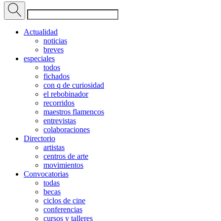
Actualidad
noticias
breves
especiales
todos
fichados
con q de curiosidad
el rebobinador
recorridos
maestros flamencos
entrevistas
colaboraciones
Directorio
artistas
centros de arte
movimientos
Convocatorias
todas
becas
ciclos de cine
conferencias
cursos y talleres