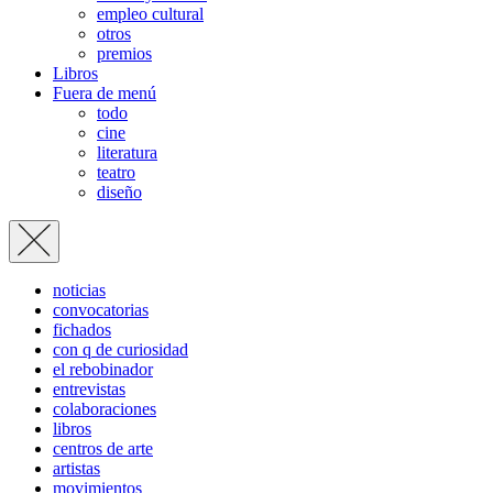
empleo cultural
otros
premios
Libros
Fuera de menú
todo
cine
literatura
teatro
diseño
noticias
convocatorias
fichados
con q de curiosidad
el rebobinador
entrevistas
colaboraciones
libros
centros de arte
artistas
movimientos