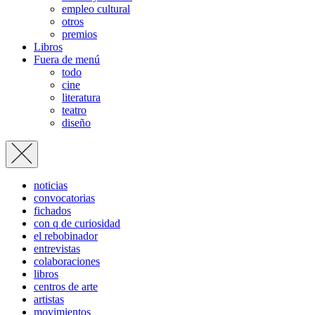
empleo cultural
otros
premios
Libros
Fuera de menú
todo
cine
literatura
teatro
diseño
noticias
convocatorias
fichados
con q de curiosidad
el rebobinador
entrevistas
colaboraciones
libros
centros de arte
artistas
movimientos