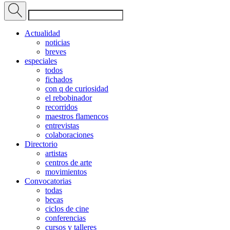
Actualidad
noticias
breves
especiales
todos
fichados
con q de curiosidad
el rebobinador
recorridos
maestros flamencos
entrevistas
colaboraciones
Directorio
artistas
centros de arte
movimientos
Convocatorias
todas
becas
ciclos de cine
conferencias
cursos y talleres