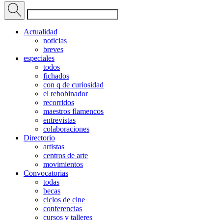
Actualidad
noticias
breves
especiales
todos
fichados
con q de curiosidad
el rebobinador
recorridos
maestros flamencos
entrevistas
colaboraciones
Directorio
artistas
centros de arte
movimientos
Convocatorias
todas
becas
ciclos de cine
conferencias
cursos y talleres