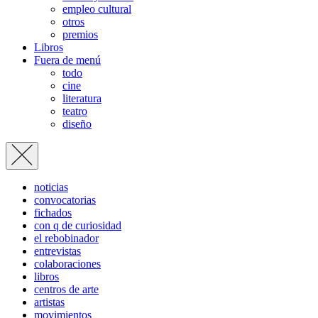
empleo cultural
otros
premios
Libros
Fuera de menú
todo
cine
literatura
teatro
diseño
noticias
convocatorias
fichados
con q de curiosidad
el rebobinador
entrevistas
colaboraciones
libros
centros de arte
artistas
movimientos