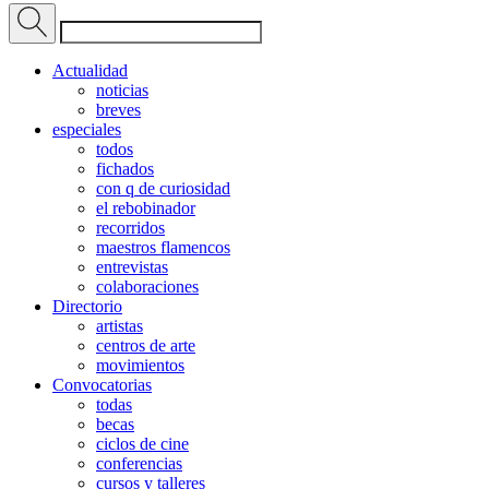
Actualidad
noticias
breves
especiales
todos
fichados
con q de curiosidad
el rebobinador
recorridos
maestros flamencos
entrevistas
colaboraciones
Directorio
artistas
centros de arte
movimientos
Convocatorias
todas
becas
ciclos de cine
conferencias
cursos y talleres