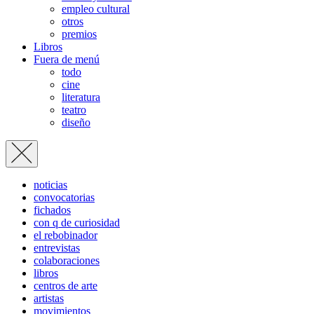
empleo cultural
otros
premios
Libros
Fuera de menú
todo
cine
literatura
teatro
diseño
noticias
convocatorias
fichados
con q de curiosidad
el rebobinador
entrevistas
colaboraciones
libros
centros de arte
artistas
movimientos