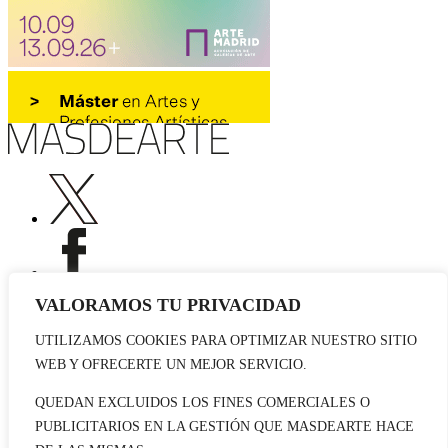
VALORAMOS TU PRIVACIDAD
UTILIZAMOS COOKIES PARA OPTIMIZAR NUESTRO SITIO
Publicidad
WEB Y OFRECERTE UN MEJOR SERVICIO.
Staff
Contacto
QUEDAN EXCLUIDOS LOS FINES COMERCIALES O
PUBLICITARIOS EN LA GESTIÓN QUE MASDEARTE HACE
© 2026 masdearte. Información de exposiciones, museos y artistas