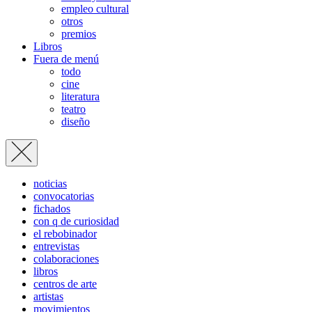
empleo cultural
otros
premios
Libros
Fuera de menú
todo
cine
literatura
teatro
diseño
noticias
convocatorias
fichados
con q de curiosidad
el rebobinador
entrevistas
colaboraciones
libros
centros de arte
artistas
movimientos