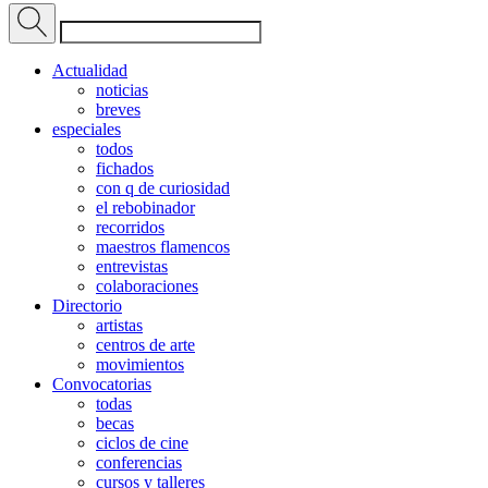
Actualidad
noticias
breves
especiales
todos
fichados
con q de curiosidad
el rebobinador
recorridos
maestros flamencos
entrevistas
colaboraciones
Directorio
artistas
centros de arte
movimientos
Convocatorias
todas
becas
ciclos de cine
conferencias
cursos y talleres