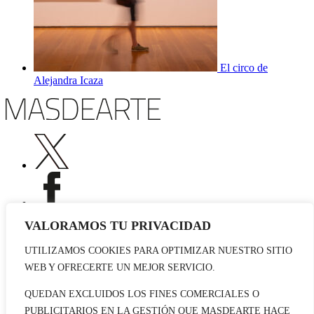
El circo de
Alejandra Icaza
VALORAMOS TU PRIVACIDAD
UTILIZAMOS COOKIES PARA OPTIMIZAR NUESTRO SITIO
Publicidad
WEB Y OFRECERTE UN MEJOR SERVICIO.
Staff
Contacto
QUEDAN EXCLUIDOS LOS FINES COMERCIALES O
PUBLICITARIOS EN LA GESTIÓN QUE MASDEARTE HACE
© 2026 masdearte. Información de exposiciones, museos y artistas