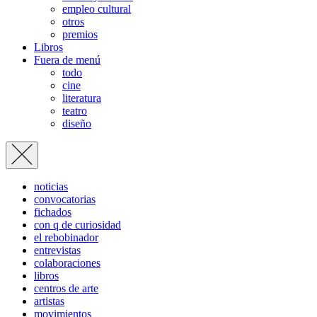
empleo cultural
otros
premios
Libros
Fuera de menú
todo
cine
literatura
teatro
diseño
noticias
convocatorias
fichados
con q de curiosidad
el rebobinador
entrevistas
colaboraciones
libros
centros de arte
artistas
movimientos