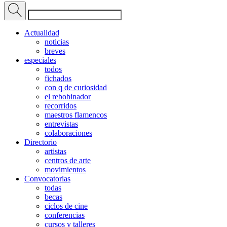
Actualidad
noticias
breves
especiales
todos
fichados
con q de curiosidad
el rebobinador
recorridos
maestros flamencos
entrevistas
colaboraciones
Directorio
artistas
centros de arte
movimientos
Convocatorias
todas
becas
ciclos de cine
conferencias
cursos y talleres