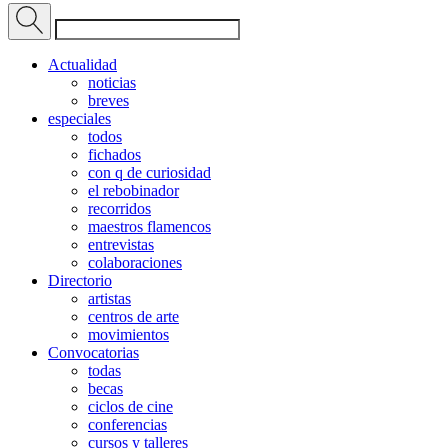
Actualidad
noticias
breves
especiales
todos
fichados
con q de curiosidad
el rebobinador
recorridos
maestros flamencos
entrevistas
colaboraciones
Directorio
artistas
centros de arte
movimientos
Convocatorias
todas
becas
ciclos de cine
conferencias
cursos y talleres