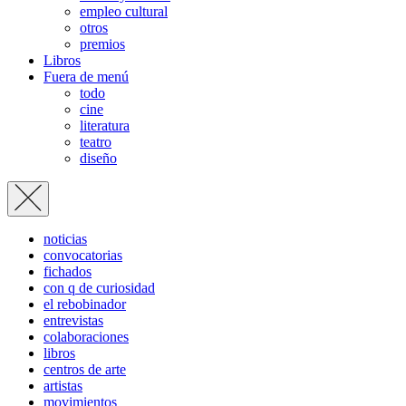
empleo cultural
otros
premios
Libros
Fuera de menú
todo
cine
literatura
teatro
diseño
noticias
convocatorias
fichados
con q de curiosidad
el rebobinador
entrevistas
colaboraciones
libros
centros de arte
artistas
movimientos