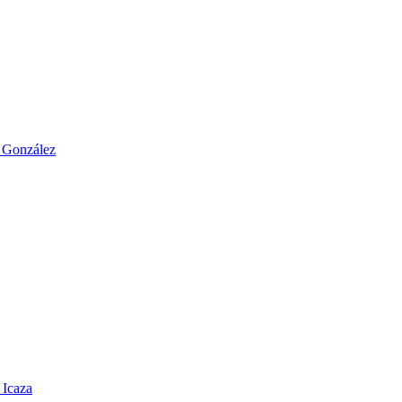
o González
 Icaza