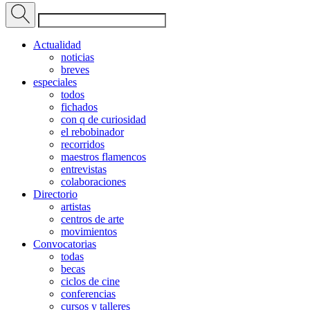
Actualidad
noticias
breves
especiales
todos
fichados
con q de curiosidad
el rebobinador
recorridos
maestros flamencos
entrevistas
colaboraciones
Directorio
artistas
centros de arte
movimientos
Convocatorias
todas
becas
ciclos de cine
conferencias
cursos y talleres