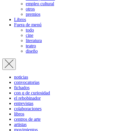
empleo cultural
otros
premios
Libros
Fuera de menú
todo
cine
literatura
teatro
diseño
noticias
convocatorias
fichados
con q de curiosidad
el rebobinador
entrevistas
colaboraciones
libros
centros de arte
artistas
movimientos