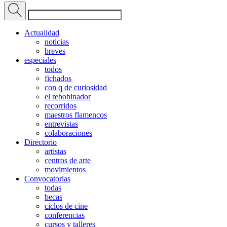
Actualidad
noticias
breves
especiales
todos
fichados
con q de curiosidad
el rebobinador
recorridos
maestros flamencos
entrevistas
colaboraciones
Directorio
artistas
centros de arte
movimientos
Convocatorias
todas
becas
ciclos de cine
conferencias
cursos y talleres