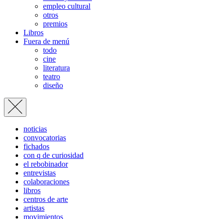
empleo cultural
otros
premios
Libros
Fuera de menú
todo
cine
literatura
teatro
diseño
noticias
convocatorias
fichados
con q de curiosidad
el rebobinador
entrevistas
colaboraciones
libros
centros de arte
artistas
movimientos