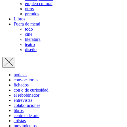
empleo cultural
otros
premios
Libros
Fuera de menú
todo
cine
literatura
teatro
diseño
noticias
convocatorias
fichados
con q de curiosidad
el rebobinador
entrevistas
colaboraciones
libros
centros de arte
artistas
movimientos