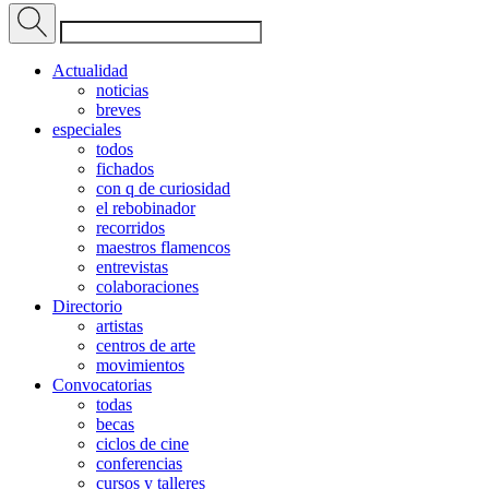
Actualidad
noticias
breves
especiales
todos
fichados
con q de curiosidad
el rebobinador
recorridos
maestros flamencos
entrevistas
colaboraciones
Directorio
artistas
centros de arte
movimientos
Convocatorias
todas
becas
ciclos de cine
conferencias
cursos y talleres