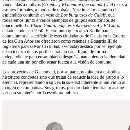
vinculadas a motivos (
Grupos
y
El hombre que camina
) y el resto, a
asuntos formales, a modos de trabajar. Y se inicia mostrando el
espléndido conjunto en yeso de
Los burgueses de Calais
, que
rodearemos, junto a varios ejemplos de grupos escultóricos de
Giacometti:
La Plaza, Cuatro mujeres sobre pedestal
y
El Claro
,
datados todos en 1950. El conjunto que realizó Rodin para
conmemorar el sacrificio de esos ciudadanos de Calais en la Guerra
de los Cien Años (se ofrecieron como rehenes a Eduardo III de
Inglaterra para salvar su ciudad, asediada) destaca por ser ejemplo
de su técnica de los perfiles: trabajó cada figura de forma
independiente para ensamblarlas después, manteniendo la identidad
de cada una sin por ello restar fuerza a la visión de conjunto.
Los proyectos de Giacometti, por su parte, no aluden a episodios
históricos concretos sino que tratan de reducir la idea de grupo a lo
esencial, representando a su vez la soledad inherente al individuo al
margen de compañías. Sus grupos, por otro lado, tendrían más que
ver con su interés por la escultura pública.