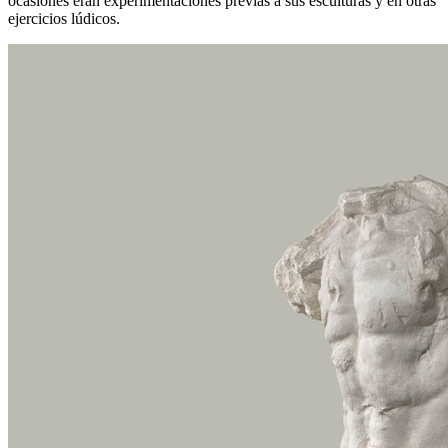
ocasiones eran experimentaciones previas a sus esculturas y en otras
ejercicios lúdicos.