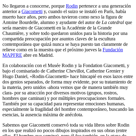
No llegaron a conocerse, porque
Rodin
pertenece a una generación
anterior a
Giacometti
y, cuando el suizo se instaló en París, había
muerto hace años, pero ambos tuvieron como nexo la figura de
Antoine Bourdelle, alumno y ayudante del autor de
La catedral
que
sería maestro de Giacometti en la Académie de la Grande
Chaumière, y sobre todo quedaron unidos para la historia por una
compartida preocupación por asuntos claves de la escultura
contemporánea que quizá nunca se haya puesto tan claramente de
relieve como en la muestra que el próximo jueves la
Fundación
MAPFRE
abre en Madrid.
En colaboración con el Musée Rodin y la Fondation Giacometti, y
bajo el comisariado de Catherine Chevillot, Catherine Grenier y
Hugo Daniel, «Rodin-Giacometti» hace hincapié en esos lazos entre
dos genios separados, de forma muy evidente, por su tratamiento de
la materia, pero unidos -ahora vemos que de manera también muy
clara- por su atracción por diversos motivos (grupos, rostros,
hombres que caminan) y por múltiples preocupaciones formales.
También por su capacidad para representar emociones humanas,
especialmente la fragilidad del hombre contemporáneo, buscando las
esencias, la ausencia máxima de anécdota.
Sabemos que Giacometti conservó toda su vida libros sobre Rodin
en los que realizó no pocos dibujos inspirados en sus obras (entre
ellas,
El hombre que camina
), pero él fue también, en la etapa de