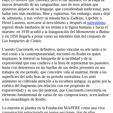
mayor desarrollo de las vanguardias, uno de esos artistas que
quisieron alejarse de su lenguaje, que consideraban tradicional, para
hallar otro más moderno, libre y rupturista. Sin embargo, nunca dejó
de admirarlo, y tras volver su mirada hacia Zadkine, Lipchitz o
Henri Laurens, acercarse al neocubismo y después al
surrealismo
,
regresó desde mediados de los treinta a la figura humana y hacia el
maestro: en 1939 acudió a la inauguración del
Monumento a Balzac
y en 1950 llegaría a posar como un miembro más del conjunto de
Los burgueses de Calais
.
Cuando Giacometti, en definitiva, quiso vincular su arte tanto a lo
real como a la contemporaneidad, encontró en Rodin en quien
inspirarse; le interesó su búsqueda de la tactilidad y de la
expresividad que esta conlleva a la hora de representar las pasiones:
basta con detenernos en las huellas de sus dedos presentes en sus
trabajos de ese periodo, que conceden vida al material, frente a las
superficies del todo lisas de su periodo surrealista. Les unió
asimismo su cultivada atención a la escultura antigua, su gusto por la
estética del fragmento (en relación con ese propósito de
expresividad) y su uso del pedestal, que Giacometti convertiría en
elemento fundamental de varias de sus composiciones, acercándose
a los ensamblajes de Rodin.
La muestra se plantea en la Fundación MAPFRE como una viva
conversación estructurada en nueve secciones, dos de ellas