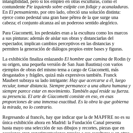
intangibilidad, pero sí los empleó en otras esculturas, como el
contundente
Pie izquierdo sobre estípite con follaje y acanaladuras
.
En
El pensamiento
, por otro lado, ofreció una solución distinta:
ejerce como pedestal una gran base pétrea de la que surge una
cabeza; el conjunto alcanza así un poderoso sentido alegórico.
Para Giacometti, los pedestales eran a la escultura como los marcos
a sus pinturas: además de aislar sus obras y distanciarlas del
espectador, implican cambios perceptivos en las distancias y
permiten la generación de diálogos propios entre bases y figuras.
La exhibición finaliza enlazando
El hombre que camina
de Rodin (y
su origen, una pequeña versión de San Juan Bautista) con varios
ejemplos de obras del mismo tema a cargo de Giacometti, más
desgastados y frágiles, quizá más expresivos también. Franck
Maubert subraya su lado intrigante:
Hay que acercarse a él, luego
recular, tomar distancia. Siempre permanece a una altura humana y
siempre parece estar en movimiento. También aquí reside su fuerza.
su presencia. El arte de Giacometti consiste en eso, en esas
proporciones de una inmensa exactitud. Es la obra la que gobierna
la mirada, no lo contrario.
Regresando al francés, hay que indicar que la de MAPFRE no es su
única exhibición ahora en Madrid: la Fundación Canal presenta
hasta mayo una selección de sus dibujos y recortes, piezas que en