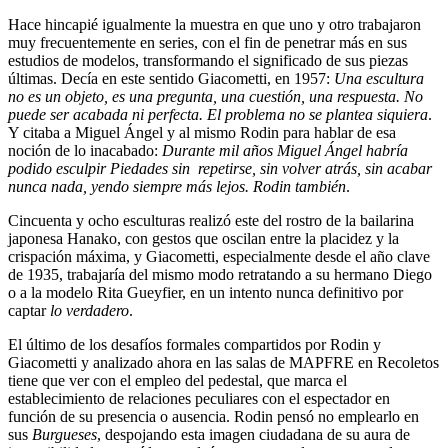
Hace hincapié igualmente la muestra en que uno y otro trabajaron
muy frecuentemente en series, con el fin de penetrar más en sus
estudios de modelos, transformando el significado de sus piezas
últimas. Decía en este sentido Giacometti, en 1957:
Una escultura
no es un objeto, es una pregunta, una cuestión, una respuesta. No
puede ser acabada ni perfecta. El problema no se plantea siquiera
.
Y citaba a Miguel Ángel y al mismo Rodin para hablar de esa
noción de lo inacabado:
Durante mil años Miguel Ángel habría
podido esculpir Piedades sin repetirse, sin volver atrás, sin acabar
nunca nada, yendo siempre más lejos. Rodin también
.
Cincuenta y ocho esculturas realizó este del rostro de la bailarina
japonesa Hanako, con gestos que oscilan entre la placidez y la
crispación máxima, y Giacometti, especialmente desde el año clave
de 1935, trabajaría del mismo modo retratando a su hermano Diego
o a la modelo Rita Gueyfier, en un intento nunca definitivo por
captar
lo verdadero
.
El último de los desafíos formales compartidos por Rodin y
Giacometti y analizado ahora en las salas de MAPFRE en Recoletos
tiene que ver con el empleo del pedestal, que marca el
establecimiento de relaciones peculiares con el espectador en
función de su presencia o ausencia. Rodin pensó no emplearlo en
sus
Burgueses
, despojando esta imagen ciudadana de su aura de