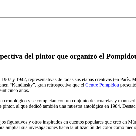
ospectiva del pintor que organizó el Pompido
 1907 y 1942, representativas de todas sus etapas creativas (en París
ponen “Kandinsky”, gran retrospectiva que el
Centre Pompidou
presentó
einticinco años.
rden cronológico y se completan con un conjunto de acuarelas y manuscr
te pintor, al que dedicó también una muestra antológica en 1984. Des
jos figurativos y otros inspirados en cuentos populares que creó en Mún
ra ampliar sus investigaciones hacia la utilización del color como medio