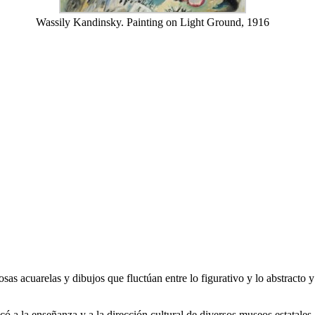
Wassily Kandinsky. Painting on Light Ground, 1916
s acuarelas y dibujos que fluctúan entre lo figurativo y lo abstracto 
có a la enseñanza y a la dirección cultural de diversos museos estatales,