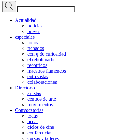
Actualidad
noticias
breves
especiales
todos
fichados
con q de curiosidad
el rebobinador
recorridos
maestros flamencos
entrevistas
colaboraciones
Directorio
artistas
centros de arte
movimientos
Convocatorias
todas
becas
ciclos de cine
conferencias
cursos y talleres