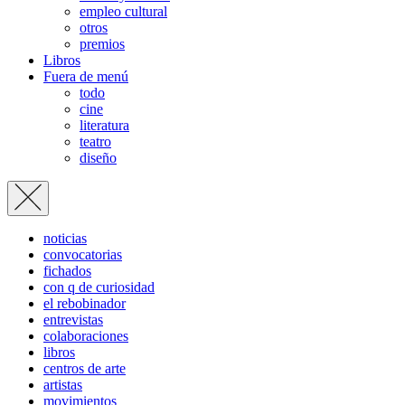
empleo cultural
otros
premios
Libros
Fuera de menú
todo
cine
literatura
teatro
diseño
noticias
convocatorias
fichados
con q de curiosidad
el rebobinador
entrevistas
colaboraciones
libros
centros de arte
artistas
movimientos