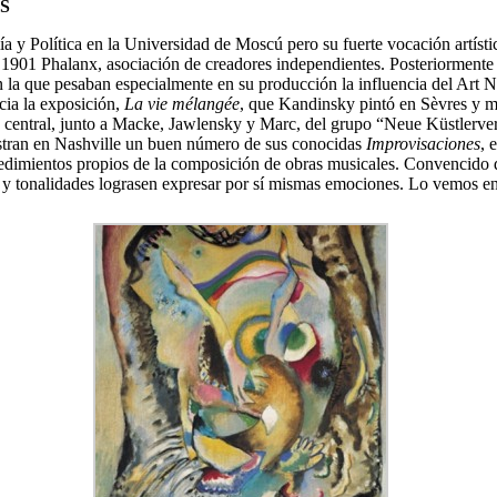
S
y Política en la Universidad de Moscú pero su fuerte vocación artístic
901 Phalanx, asociación de creadores independientes. Posteriormente vi
en la que pesaban especialmente en su producción la influencia del Art N
icia la exposición,
La vie mélangée
, que Kandinsky pintó en Sèvres y mo
ra central, junto a Macke, Jawlensky y Marc, del grupo “Neue Küstlerve
estran en Nashville un buen número de sus conocidas
Improvisaciones
, 
cedimientos propios de la composición de obras musicales. Convencido d
as y tonalidades lograsen expresar por sí mismas emociones. Lo vemos 