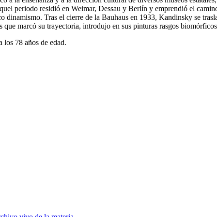
aquel periodo residió en Weimar, Dessau y Berlín y emprendió el camino
tico dinamismo. Tras el cierre de la Bauhaus en 1933, Kandinsky se trasl
 que marcó su trayectoria, introdujo en sus pinturas rasgos biomórficos
a los 78 años de edad.
chivo vivo de la materia