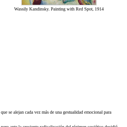
Wassily Kandinsky. Painting with Red Spot, 1914
y que se alejan cada vez más de una gestualidad emocional para
 pero ante la creciente radicalización del régimen soviético decidió