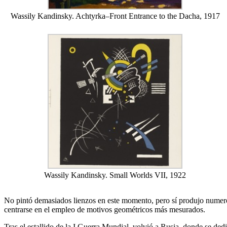
Wassily Kandinsky. Achtyrka–Front Entrance to the Dacha, 1917
Wassily Kandinsky. Small Worlds VII, 1922
No pintó demasiados lienzos en este momento, pero sí produjo numerosa
centrarse en el empleo de motivos geométricos más mesurados.
Tras el estallido de la I Guerra Mundial, volvió a Rusia, donde se dedi