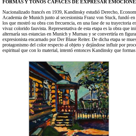
FORMAS Y TONOS CAPACES DE EXPRESAR EMOCIONE
Nacionalizado francés en 1939, Kandinsky estudió Derecho, Economía 
Academia de Munich junto al secesionista Franz von Stuck, fundó en 1
los que mostró su obra con frecuencia, en una fase de su trayectoria 
vivaz colorido fauvista. Representativa de esta etapa es la obra que in
alternaría sus estancias en Munich y Murnau y se convertiría en figu
expresionista encarnado por Der Blaue Reiter. De dicha etapa se mu
protagonismo del color respecto al objeto y dejándose influir por pro
espiritual que con lo material, intentó entonces Kandinsky que form