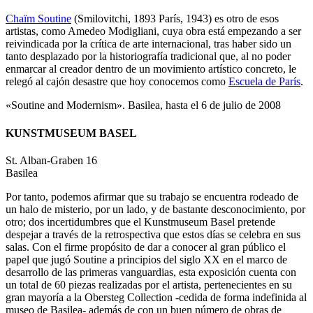
Chaïm Soutine
(Smilovitchi, 1893 París, 1943) es otro de esos
artistas, como Amedeo Modigliani, cuya obra está empezando a ser
reivindicada por la crítica de arte internacional, tras haber sido un
tanto desplazado por la historiografía tradicional que, al no poder
enmarcar al creador dentro de un movimiento artístico concreto, le
relegó al cajón desastre que hoy conocemos como
Escuela de París
.
«Soutine and Modernism». Basilea, hasta el 6 de julio de 2008
KUNSTMUSEUM BASEL
St. Alban-Graben 16
Basilea
Por tanto, podemos afirmar que su trabajo se encuentra rodeado de
un halo de misterio, por un lado, y de bastante desconocimiento, por
otro; dos incertidumbres que el Kunstmuseum Basel pretende
despejar a través de la retrospectiva que estos días se celebra en sus
salas. Con el firme propósito de dar a conocer al gran público el
papel que jugó Soutine a principios del siglo XX en el marco de
desarrollo de las primeras vanguardias, esta exposición cuenta con
un total de 60 piezas realizadas por el artista, pertenecientes en su
gran mayoría a la Obersteg Collection -cedida de forma indefinida al
museo de Basilea- además de con un buen número de obras de