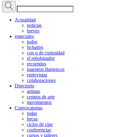
Actualidad
noticias
breves
especiales
todos
fichados
con q de curiosidad
el rebobinador
recorridos
maestros flamencos
entrevistas
colaboraciones
Directorio
artistas
centros de arte
movimientos
Convocatorias
todas
becas
ciclos de cine
conferencias
cursos y talleres