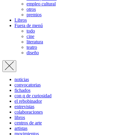
empleo cultural
otros
premios
Libros
Fuera de menú
todo
cine
literatura
teatro
diseño
noticias
convocatorias
fichados
con q de curiosidad
el rebobinador
entrevistas
colaboraciones
libros
centros de arte
artistas
movimientos