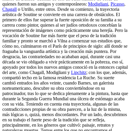
quienes fueron sus amigos y contemporáneos:
Modigliani
,
Picasso
,
Chagall
o Utrillo, entre otros. Desde su comienzo, la trayectoria
artística de Soutine se convierte en una carrera de obstáculos. El
primero de ellos fue superar la fuerte oposición de su familia a su
carrera como pintor, quienes al ser judíos ortodoxos concebían la
representación de imágenes como prácticamente una herejía. Pero la
vocación de Soutine fue más fuerte que el peso de la tradición
familiar y pronto se marchó a Vilna a comenzar sus estudios que,
cómo no, culminaron en el París de principios de siglo: allí donde se
fraguaba la vanguardia artística y la creación más puntera. Por
desgracia, las contrariedades no acababan aquí, durante casi una
década se vio obligado a vivir prácticamente en la pobreza, eso sí,
apoyado por todos los nuevos amigos conoció en la entonces capital
del arte, como Chagall, Modigliani y
Lipchitz
; con los que, además,
compartió techo en la famosa residencia La Ruche. Su suerte
cambió entrados los años veinte, cuando Barnes, un galerista
norteamericano, descubre su obra conviertiéndose en su
patrocinador, tras lo que se dedica plenamente a la pintura, hasta que
durante la Segunda Guerra Mundial una úlcera de estómago acaba
con su vida. Teniendo en cuenta esta trayectoria, algunas de las
contradicciones propias de su obra parecen, a la luz de la misma,
más lógicas o, quizá, menos discordantes. Por un lado, descubrimos
en su trabajo el fuerte peso de la tradición que se refleja,
principalmente, en los géneros que cultivó: paisaje, retratos y
naturalezas muertas. Temas entre los que no encontramos el