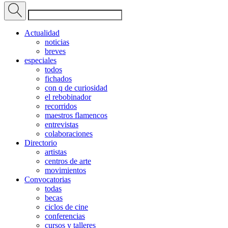
Actualidad
noticias
breves
especiales
todos
fichados
con q de curiosidad
el rebobinador
recorridos
maestros flamencos
entrevistas
colaboraciones
Directorio
artistas
centros de arte
movimientos
Convocatorias
todas
becas
ciclos de cine
conferencias
cursos y talleres