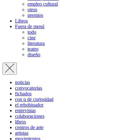
empleo cultural
otros
premios
Libros
Fuera de menú
todo
cine
literatura
teatro
diseño
noticias
convocatorias
fichados
con q de curiosidad
el rebobinador
entrevistas
colaboraciones
libros
centros de arte
artistas
movimientos