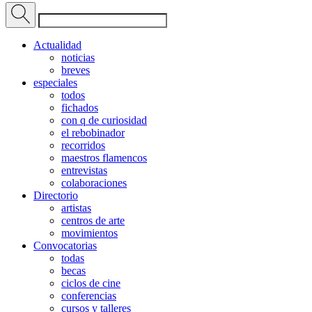
Actualidad
noticias
breves
especiales
todos
fichados
con q de curiosidad
el rebobinador
recorridos
maestros flamencos
entrevistas
colaboraciones
Directorio
artistas
centros de arte
movimientos
Convocatorias
todas
becas
ciclos de cine
conferencias
cursos y talleres