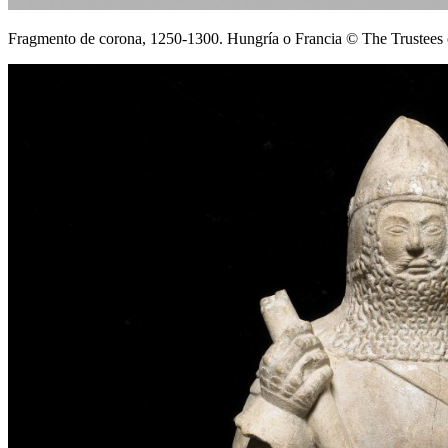
Fragmento de corona, 1250-1300. Hungría o Francia © The Trustees