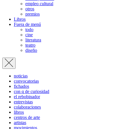
empleo cultural
otros
premios
Libros
Fuera de menú
todo
cine
literatura
teatro
diseño
noticias
convocatorias
fichados
con q de curiosidad
el rebobinador
entrevistas
colaboraciones
libros
centros de arte
artistas
movimientos