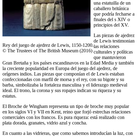
una estatuilla de un
caballero británica
que podría fecharse a
finales del s XIV o
principios del XV.
Las piezas de ajedrez
de Lewis testimonian
Rey del juego de ajedrez de Lewis, 1150-1200.
las relaciones
© The Trustees of The British Museum (2016)
culturales y políticas
que mantuvieron
Gran Bretaña y los países escandinavos en la Edad Media y también
la creciente popularidad en Europa del juego del ajedrez, de
orígenes indios. Las piezas que componían el de Lewis estaban
confeccionadas con marfil de morsa y el rey, con su bigote y su
barba, simbolizaba la fortaleza masculina y el liderazgo medieval
ideal. El trono, la corona y sus ropajes indican su riqueza y su
estatus.
El Broche de Wingham representa un tipo de broche muy popular
en los siglos VI y VII en Kent, reino que forjó estrechas relaciones
comerciales con los francos. Es pura riqueza: está realizado con
plata dorada, granates, vidrio azul y concha.
En cuanto a las vidrieras, que como sabemos introducían la luz, con