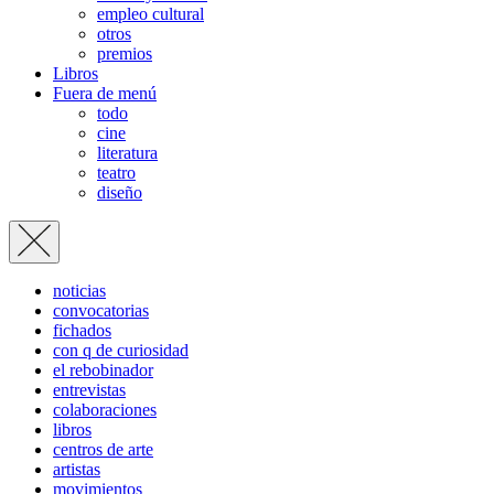
empleo cultural
otros
premios
Libros
Fuera de menú
todo
cine
literatura
teatro
diseño
noticias
convocatorias
fichados
con q de curiosidad
el rebobinador
entrevistas
colaboraciones
libros
centros de arte
artistas
movimientos