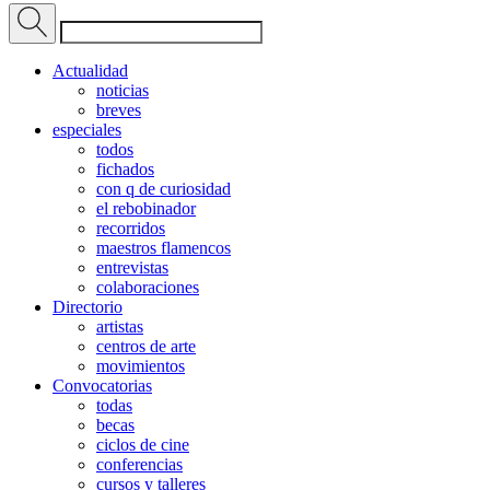
Actualidad
noticias
breves
especiales
todos
fichados
con q de curiosidad
el rebobinador
recorridos
maestros flamencos
entrevistas
colaboraciones
Directorio
artistas
centros de arte
movimientos
Convocatorias
todas
becas
ciclos de cine
conferencias
cursos y talleres