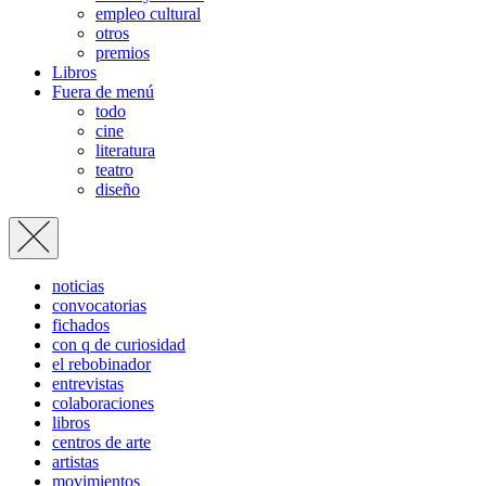
empleo cultural
otros
premios
Libros
Fuera de menú
todo
cine
literatura
teatro
diseño
noticias
convocatorias
fichados
con q de curiosidad
el rebobinador
entrevistas
colaboraciones
libros
centros de arte
artistas
movimientos