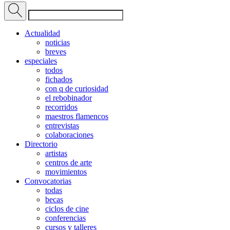
Actualidad
noticias
breves
especiales
todos
fichados
con q de curiosidad
el rebobinador
recorridos
maestros flamencos
entrevistas
colaboraciones
Directorio
artistas
centros de arte
movimientos
Convocatorias
todas
becas
ciclos de cine
conferencias
cursos y talleres