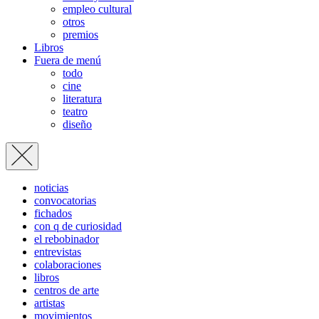
empleo cultural
otros
premios
Libros
Fuera de menú
todo
cine
literatura
teatro
diseño
noticias
convocatorias
fichados
con q de curiosidad
el rebobinador
entrevistas
colaboraciones
libros
centros de arte
artistas
movimientos