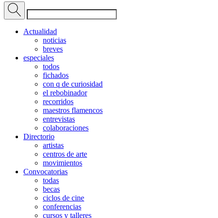
Actualidad
noticias
breves
especiales
todos
fichados
con q de curiosidad
el rebobinador
recorridos
maestros flamencos
entrevistas
colaboraciones
Directorio
artistas
centros de arte
movimientos
Convocatorias
todas
becas
ciclos de cine
conferencias
cursos y talleres