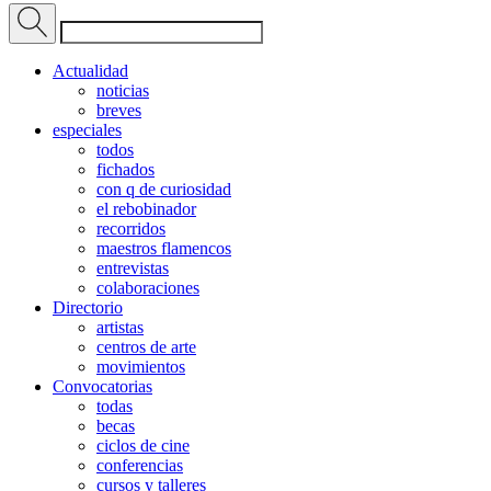
Actualidad
noticias
breves
especiales
todos
fichados
con q de curiosidad
el rebobinador
recorridos
maestros flamencos
entrevistas
colaboraciones
Directorio
artistas
centros de arte
movimientos
Convocatorias
todas
becas
ciclos de cine
conferencias
cursos y talleres