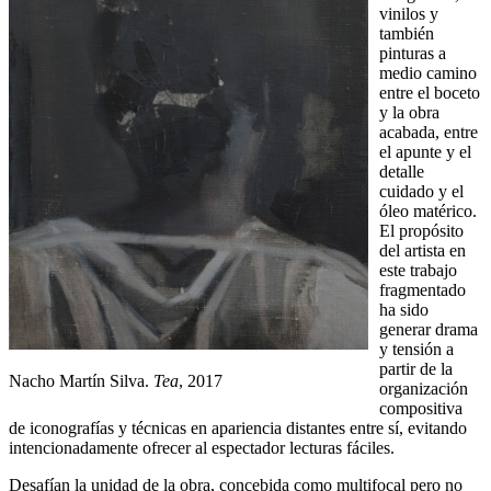
vinilos y
también
pinturas a
medio camino
entre el boceto
y la obra
acabada, entre
el apunte y el
detalle
cuidado y el
óleo matérico.
El propósito
del artista en
este trabajo
fragmentado
ha sido
generar drama
y tensión a
partir de la
Nacho Martín Silva.
Tea
, 2017
organización
compositiva
de iconografías y técnicas en apariencia distantes entre sí, evitando
intencionadamente ofrecer al espectador lecturas fáciles.
Desafían la unidad de la obra, concebida como multifocal pero no