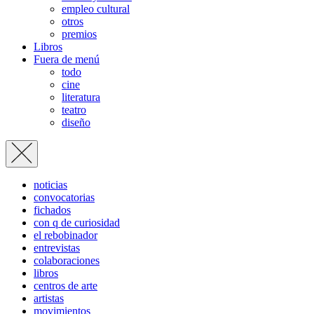
empleo cultural
otros
premios
Libros
Fuera de menú
todo
cine
literatura
teatro
diseño
noticias
convocatorias
fichados
con q de curiosidad
el rebobinador
entrevistas
colaboraciones
libros
centros de arte
artistas
movimientos