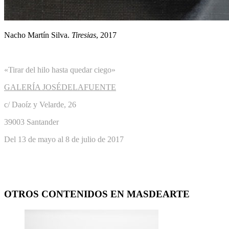
Nacho Martín Silva.
Tiresias
, 2017
«Tirar del hilo hasta quedar ciego»
GALERÍA JOSÉDELAFUENTE
c/ Daoíz y Velarde, 26
39003 Santander
Del 13 de mayo al 8 de julio de 2017
OTROS CONTENIDOS EN MASDEARTE