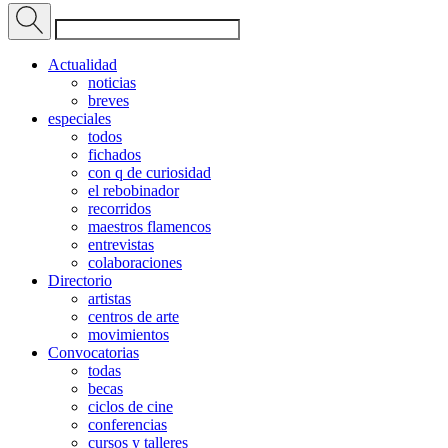
Actualidad
noticias
breves
especiales
todos
fichados
con q de curiosidad
el rebobinador
recorridos
maestros flamencos
entrevistas
colaboraciones
Directorio
artistas
centros de arte
movimientos
Convocatorias
todas
becas
ciclos de cine
conferencias
cursos y talleres