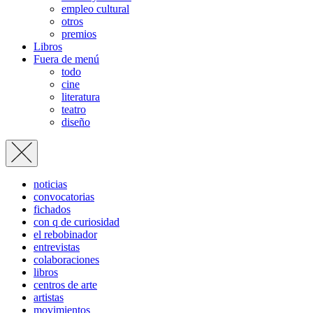
empleo cultural
otros
premios
Libros
Fuera de menú
todo
cine
literatura
teatro
diseño
noticias
convocatorias
fichados
con q de curiosidad
el rebobinador
entrevistas
colaboraciones
libros
centros de arte
artistas
movimientos