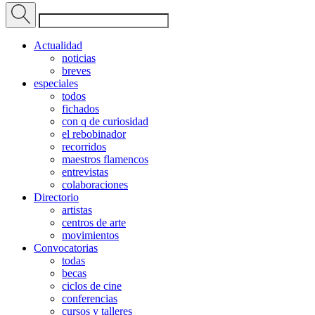
Actualidad
noticias
breves
especiales
todos
fichados
con q de curiosidad
el rebobinador
recorridos
maestros flamencos
entrevistas
colaboraciones
Directorio
artistas
centros de arte
movimientos
Convocatorias
todas
becas
ciclos de cine
conferencias
cursos y talleres