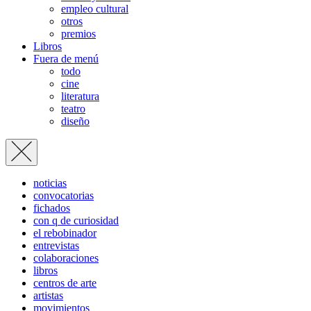
empleo cultural
otros
premios
Libros
Fuera de menú
todo
cine
literatura
teatro
diseño
noticias
convocatorias
fichados
con q de curiosidad
el rebobinador
entrevistas
colaboraciones
libros
centros de arte
artistas
movimientos