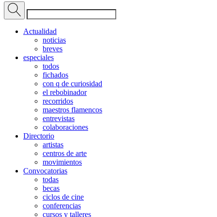
Actualidad
noticias
breves
especiales
todos
fichados
con q de curiosidad
el rebobinador
recorridos
maestros flamencos
entrevistas
colaboraciones
Directorio
artistas
centros de arte
movimientos
Convocatorias
todas
becas
ciclos de cine
conferencias
cursos y talleres