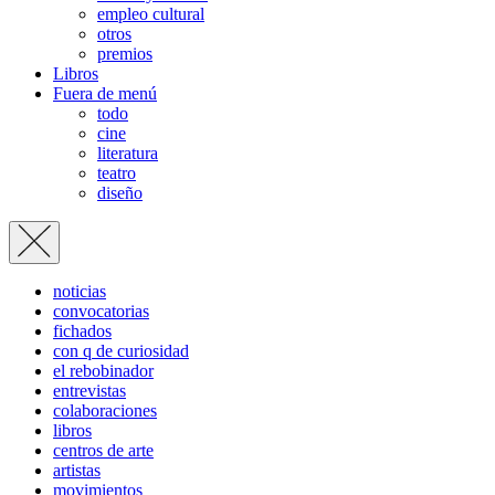
empleo cultural
otros
premios
Libros
Fuera de menú
todo
cine
literatura
teatro
diseño
noticias
convocatorias
fichados
con q de curiosidad
el rebobinador
entrevistas
colaboraciones
libros
centros de arte
artistas
movimientos