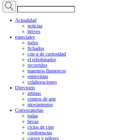
Actualidad
noticias
breves
especiales
todos
fichados
con q de curiosidad
el rebobinador
recorridos
maestros flamencos
entrevistas
colaboraciones
Directorio
artistas
centros de arte
movimientos
Convocatorias
todas
becas
ciclos de cine
conferencias
cursos y talleres