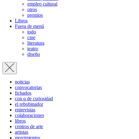
empleo cultural
otros
premios
Libros
Fuera de menú
todo
cine
literatura
teatro
diseño
noticias
convocatorias
fichados
con q de curiosidad
el rebobinador
entrevistas
colaboraciones
libros
centros de arte
artistas
movimientos