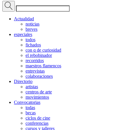
Actualidad
noticias
breves
especiales
todos
fichados
con q de curiosidad
el rebobinador
recorridos
maestros flamencos
entrevistas
colaboraciones
Directorio
artistas
centros de arte
movimientos
Convocatorias
todas
becas
ciclos de cine
conferencias
cursos y talleres