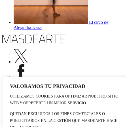
El circo de
Alejandra Icaza
VALORAMOS TU PRIVACIDAD
UTILIZAMOS COOKIES PARA OPTIMIZAR NUESTRO SITIO
Publicidad
WEB Y OFRECERTE UN MEJOR SERVICIO.
Staff
Contacto
QUEDAN EXCLUIDOS LOS FINES COMERCIALES O
PUBLICITARIOS EN LA GESTIÓN QUE MASDEARTE HACE
© 2026 masdearte. Información de exposiciones, museos y artistas