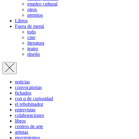
empleo cultural
otros
premios
Libros
Fuera de menú
todo
cine
literatura
teatro
diseño
noticias
convocatorias
fichados
con q de curiosidad
el rebobinador
entrevistas
colaboraciones
libros
centros de arte
artistas
movimientos