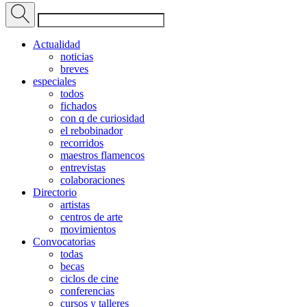
Actualidad
noticias
breves
especiales
todos
fichados
con q de curiosidad
el rebobinador
recorridos
maestros flamencos
entrevistas
colaboraciones
Directorio
artistas
centros de arte
movimientos
Convocatorias
todas
becas
ciclos de cine
conferencias
cursos y talleres