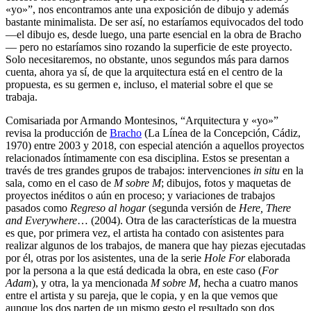
«yo»”, nos encontramos ante una exposición de dibujo y además
bastante minimalista. De ser así, no estaríamos equivocados del todo
—
el dibujo es, desde luego, una parte esencial en la obra de Bracho
—
pero no estaríamos sino rozando la superficie de este proyecto.
Solo necesitaremos, no obstante, unos segundos más para darnos
cuenta, ahora ya sí, de que la arquitectura está en el centro de la
propuesta, es su germen e, incluso, el material sobre el que se
trabaja.
Comisariada por Armando Montesinos, “Arquitectura y «yo»”
revisa la producción de
Bracho
(La Línea de la Concepción, Cádiz,
1970) entre 2003 y 2018, con especial atención a aquellos proyectos
relacionados íntimamente con esa disciplina. Estos se presentan a
través de tres grandes grupos de trabajos: intervenciones
in situ
en la
sala, como en el caso de
M sobre M
; dibujos, fotos y maquetas de
proyectos inéditos o aún en proceso; y variaciones de trabajos
pasados como
Regreso al hogar
(segunda versión de
Here, There
and Everywhere
… (2004). Otra de las características de la muestra
es que, por primera vez, el artista ha contado con asistentes para
realizar algunos de los trabajos, de manera que hay piezas ejecutadas
por él, otras por los asistentes, una de la serie
Hole For
elaborada
por la persona a la que está dedicada la obra, en este caso (
For
Adam
), y otra, la ya mencionada
M sobre M
, hecha a cuatro manos
entre el artista y su pareja, que le copia, y en la que vemos que
aunque los dos parten de un mismo gesto el resultado son dos