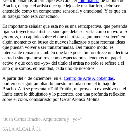
Mencionábamos al principio ese carácter
minimalista
de la obra de
Bracho, del que el artista dice que lejos de resultar frío, debe ser
entendido como un componente sensorial y emocional. Y es que en
su trabajo todo está conectado.
Es importante señalar que esta no es una retrospectiva, que pretenda
fijar su trayectoria artística, sino que debe ser vista como un
work in
progress
, un capítulo sobre el que el artista seguramente volverá en
algún momento en busca de nuevos hallazgos o para retomar ideas
que puedan volver a ser transformadas. Del mismo modo, es
interesante remarcar también que la exposición no ofrece una lectura
cerrada sino que nosotros, como espectadores, tenemos un papel
activo y que con ese «yo» del título el artista no solo se refiere a él
sino que somos, en realidad, cada uno de nosotros.
A partir del 4 de diciembre, en el
Centro de Arte Alcobendas
,
podremos seguir ampliando nuestra mirada sobre el trabajo de
Bracho. Allí se presenta «Tutti Frutti», un proyecto expositivo en el
límite entre lo dibujístico y lo pictórico, con una profunda reflexión
sobre el color, comisariado por Óscar Alonso Molina.
“Juan Carlos Bracho. Arquitectura y «yo»”
SALA ALCALÁ 31