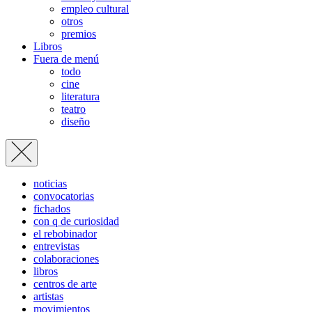
empleo cultural
otros
premios
Libros
Fuera de menú
todo
cine
literatura
teatro
diseño
noticias
convocatorias
fichados
con q de curiosidad
el rebobinador
entrevistas
colaboraciones
libros
centros de arte
artistas
movimientos