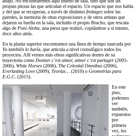
abajo. No encontraremos aquí diseño de sala, sino que son las
propias piezas las que articulan el espacio. Un espacio que nos habla
y del que se recuperan, a través de distintos
frottages
sobre las
paredes, la memoria de otras exposiciones y de otros artistas que
dejaron su huella en la sala, incluido el propio Bracho, que rescata
algo de
Poni Aloha
, una pieza que realizó, copiándose a sí mismo,
doce años atrás.
En la planta superior encontramos una línea de tiempo marcada por
Yo también lo haría
, que articula a nivel cronológico todos los
proyectos. Allí vemos más obras significativas dentro de su
trayectoria como
Donner c’est aimer, aimer c’est partager
(2005-
2006),
White Horses
(2006),
The Celestial Omnibus
(2006),
Everlasting Love
(2009),
Teorías…
(2010) o
Geometrías para
E.G.C.
(2015).
En este
piso,
podemos
ver
también,
expuestos
por
primera
vez, los