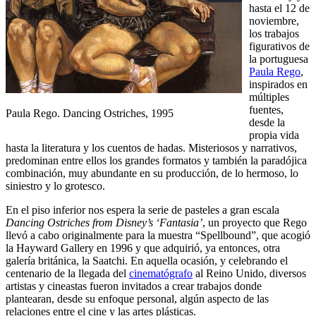
hasta el 12 de
noviembre,
los trabajos
figurativos de
la portuguesa
Paula Rego
,
inspirados en
múltiples
fuentes,
Paula Rego. Dancing Ostriches, 1995
desde la
propia vida
hasta la literatura y los cuentos de hadas. Misteriosos y narrativos,
predominan entre ellos los grandes formatos y también la paradójica
combinación, muy abundante en su producción, de lo hermoso, lo
siniestro y lo grotesco.
En el piso inferior nos espera la serie de pasteles a gran escala
Dancing Ostriches from Disney’s ‘Fantasia’
, un proyecto que Rego
llevó a cabo originalmente para la muestra “Spellbound”, que acogió
la Hayward Gallery en 1996 y que adquirió, ya entonces, otra
galería británica, la Saatchi. En aquella ocasión, y celebrando el
centenario de la llegada del
cinematógrafo
al Reino Unido, diversos
artistas y cineastas fueron invitados a crear trabajos donde
plantearan, desde su enfoque personal, algún aspecto de las
relaciones entre el cine y las artes plásticas.