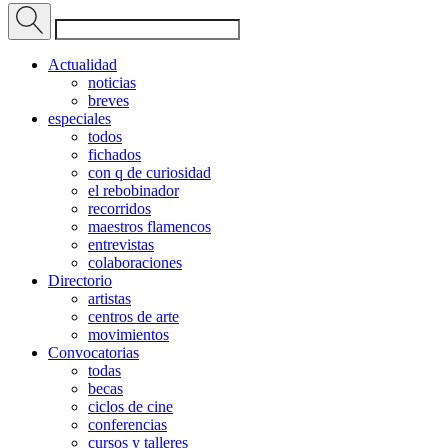
Actualidad
noticias
breves
especiales
todos
fichados
con q de curiosidad
el rebobinador
recorridos
maestros flamencos
entrevistas
colaboraciones
Directorio
artistas
centros de arte
movimientos
Convocatorias
todas
becas
ciclos de cine
conferencias
cursos y talleres