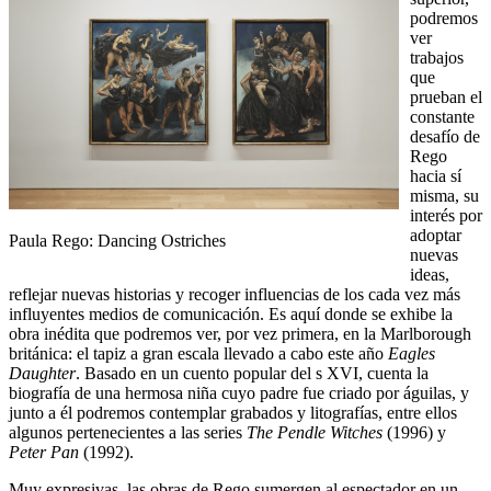
podremos
ver
trabajos
que
prueban el
constante
desafío de
Rego
hacia sí
misma, su
interés por
adoptar
Paula Rego: Dancing Ostriches
nuevas
ideas,
reflejar nuevas historias y recoger influencias de los cada vez más
influyentes medios de comunicación. Es aquí donde se exhibe la
obra inédita que podremos ver, por vez primera, en la Marlborough
británica: el tapiz a gran escala llevado a cabo este año
Eagles
Daughter
. Basado en un cuento popular del s XVI, cuenta la
biografía de una hermosa niña cuyo padre fue criado por águilas, y
junto a él podremos contemplar grabados y litografías, entre ellos
algunos pertenecientes a las series
The Pendle Witches
(1996) y
Peter Pan
(1992).
Muy expresivas, las obras de Rego sumergen al espectador en un