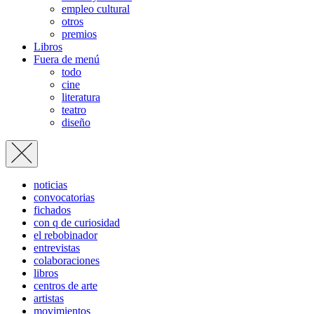
empleo cultural
otros
premios
Libros
Fuera de menú
todo
cine
literatura
teatro
diseño
noticias
convocatorias
fichados
con q de curiosidad
el rebobinador
entrevistas
colaboraciones
libros
centros de arte
artistas
movimientos