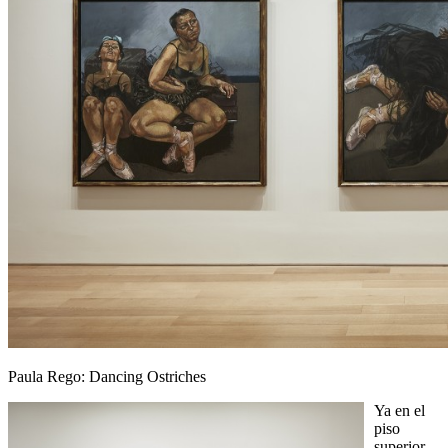
Paula Rego: Dancing Ostriches
Ya en el
piso
superior,