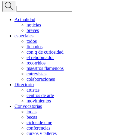
Actualidad
noticias
breves
especiales
todos
fichados
con q de curiosidad
el rebobinador
recorridos
maestros flamencos
entrevistas
colaboraciones
Directorio
artistas
centros de arte
movimientos
Convocatorias
todas
becas
ciclos de cine
conferencias
cursos y talleres