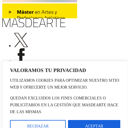
VALORAMOS TU PRIVACIDAD
UTILIZAMOS COOKIES PARA OPTIMIZAR NUESTRO SITIO
Publicidad
WEB Y OFRECERTE UN MEJOR SERVICIO.
Staff
Contacto
QUEDAN EXCLUIDOS LOS FINES COMERCIALES O
PUBLICITARIOS EN LA GESTIÓN QUE MASDEARTE HACE
© 2026 masdearte. Información de exposiciones, museos y artistas
DE LAS MISMAS.
Aviso legal
Política de cookies
Política de Privacidad
RECHAZAR
ACEPTAR