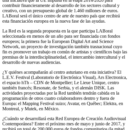
una iniciativa que la UE impulsa en la etapa 2014-2020 para
contribuir financieramente al desarrollo de los sectores cultural y
creativo, con un presupuesto global de 1.460 millones de euros.
LABoral será el único centro de arte de nuestro país que recibirá
esta financiación europea en la nueva fase de las ayudas.
La Red es la segunda propuesta en la que participa LABoral
seleccionada en menos de un año para ser financiada con fondos
europeos; la primera fue la European Digital Art and Science
Network, un proyecto de investigación también trasnacional cuyo
fin es promover un trabajo en común de artistas y científicos bajo las
premisas de la interdisciplinariedad, el intercambio intercultural y el
desarrollo de nuevas audiencias.
¿Y quiénes acompañarán al centro asturiano en esta iniciativa? El
L.E.V. Festival (Laboratorio de Electrónica Visual), Ars Electronica,
el espacio hTh – CDN de Montpellier; Le Lieue Unique, centro
también francés; Resonate, de Serbia, y el alemán DISK. Las
actividades proyectadas por la Red también tendrán cabida en la
programación de otros cuatro colaboradores dentro y fuera de
Europa: el Mapping Festival suizo; Avatar, en Québec; Elektra, en
Montreal, y Mutek, en México.
¿Cuándo se desarrollará esta Red Europea de Creación Audiovisual
Contemporánea? Entre el próximo mes de mayo y junio de 2017, y
recibirá un total de 200.000 euros de fondos comunitarios (la mitad