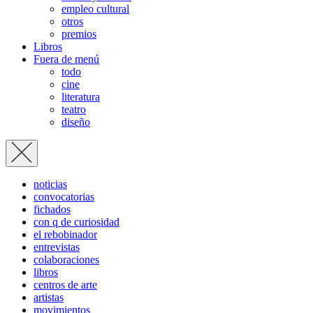
empleo cultural
otros
premios
Libros
Fuera de menú
todo
cine
literatura
teatro
diseño
noticias
convocatorias
fichados
con q de curiosidad
el rebobinador
entrevistas
colaboraciones
libros
centros de arte
artistas
movimientos